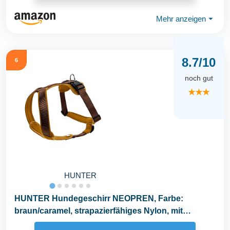
Mehr anzeigen
⏷
8.7/10
6
noch gut
★★★
HUNTER
HUNTER Hundegeschirr NEOPREN, Farbe:
braun/caramel, strapazierfähiges Nylon, mit
weichem Neopren...