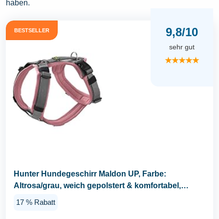
haben.
9,8/10
BESTSELLER
sehr gut
★★★★★
Hunter Hundegeschirr Maldon UP, Farbe:
Altrosa/grau, weich gepolstert & komfortabel,
stark...
17 % Rabatt