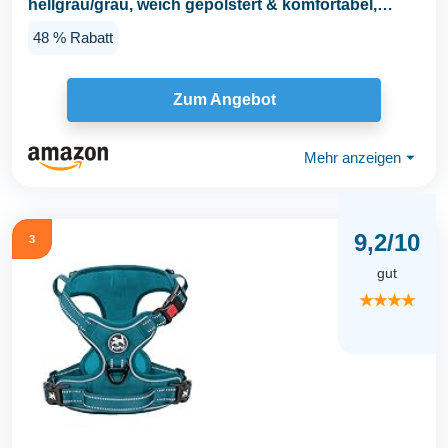
hellgrau/grau, weich gepolstert & komfortabel,
stark...
48 % Rabatt
Zum Angebot
Mehr anzeigen
⏷
9,2/10
3
gut
★★★★