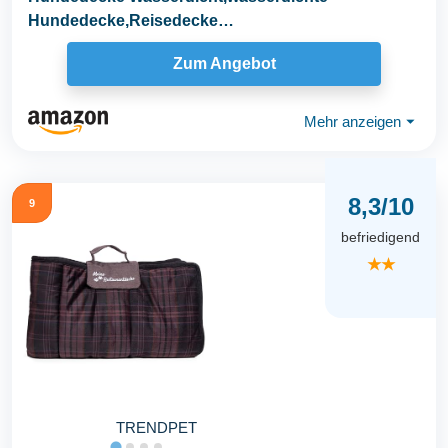
Hundedecke,Reisedecke
Hund,OutdoorHundedecke,HundedeckeFür...
Zum Angebot
Mehr anzeigen
⏷
8,3/10
9
befriedigend
★★
TRENDPET