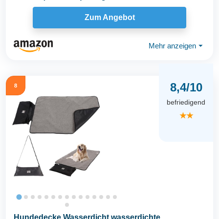
Hunde...
Zum Angebot
Mehr anzeigen
⏷
8,4/10
8
befriedigend
★★
Hundedecke Wasserdicht,wasserdichte