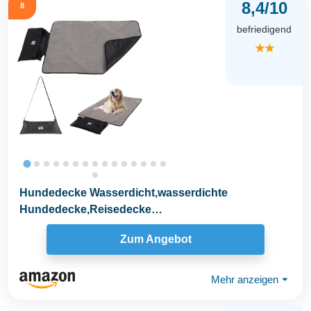
8,4/10
8
befriedigend
★★
Hundedecke Wasserdicht,wasserdichte
Hundedecke,Reisedecke
Hund,OutdoorHundedecke,HundedeckeFür...
Zum Angebot
Mehr anzeigen
⏷