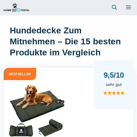
Zum
Me
Inhalt
springen
Hundedecke Zum
Mitnehmen – Die 15 besten
Produkte im Vergleich
9,5/10
BESTSELLER
sehr gut
★★★★★