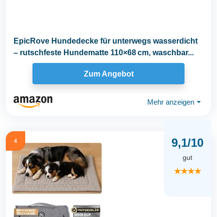
EpicRove Hundedecke für unterwegs wasserdicht
– rutschfeste Hundematte 110×68 cm, waschbar...
Zum Angebot
Mehr anzeigen
⏷
9,1/10
4
gut
★★★★