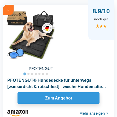
8,9/10
5
noch gut
★★★
PFOTENGUT
PFOTENGUT® Hundedecke für unterwegs
[wasserdicht & rutschfest] - weiche Hundematte
Outdoor [110x...
Zum Angebot
Mehr anzeigen
⏷