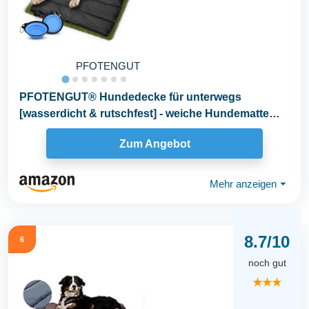
PFOTENGUT
PFOTENGUT® Hundedecke für unterwegs
[wasserdicht & rutschfest] - weiche Hundematte
Outdoor [110x...
Zum Angebot
Mehr anzeigen
⏷
8.7/10
6
noch gut
★★★