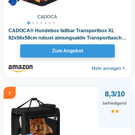
CADOCA
CADOCA® Hundebox faltbar Transportbox XL
82x56x58cm robust atmungsaktiv Transporttasche
Auto...
Zum Angebot
Mehr anzeigen
⏷
8,3/10
9
befriedigend
★★