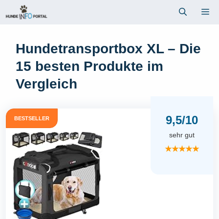
Zum
Me
Inhalt
springen
Hundetransportbox XL – Die
15 besten Produkte im
Vergleich
9,5/10
BESTSELLER
sehr gut
★★★★★