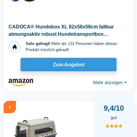
CADOCA® Hundebox XL 82x56x58cm faltbar
atmungsaktiv robust Hundetransportbox
Transporttasche...
Sehr gefragt!
Mehr als 131 Personen haben dieses
Produkt kürzlich gekauft.
Zum Angebot
Mehr anzeigen
⏷
9,4/10
2
gut
★★★★