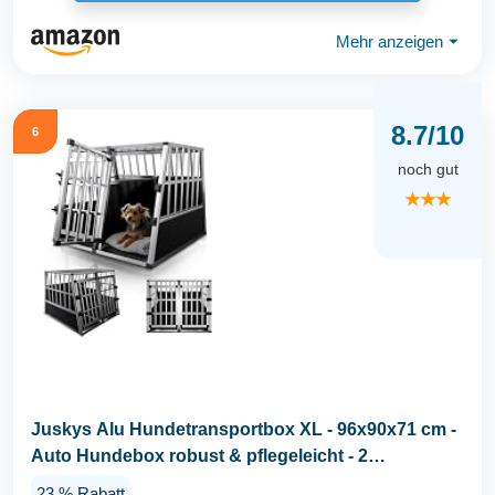
Mehr anzeigen
⏷
8.7/10
6
noch gut
★★★
Juskys Alu Hundetransportbox XL - 96x90x71 cm -
Auto Hundebox robust & pflegeleicht - 2
Gittertüren...
23 % Rabatt