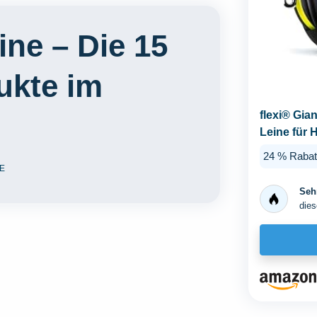
ine – Die 15
ukte im
flexi® Gian
Leine für 
gelb...
24 % Rabat
E
Sehr
dies