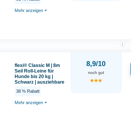
Hundeleine | Gewicht
639.5 gr | Maße 14.7 x
Mehr anzeigen
⏷
21.0 cm
i
8,9/10
flexi® Classic M | 8m
Seil Roll-Leine für
noch gut
Hunde bis 20 kg |
★★★
Schwarz | ausziehbare
Hundeleine | Gewicht
38 % Rabatt
354.9 gr | Maße 12.2 x
19.5 cm
Mehr anzeigen
⏷