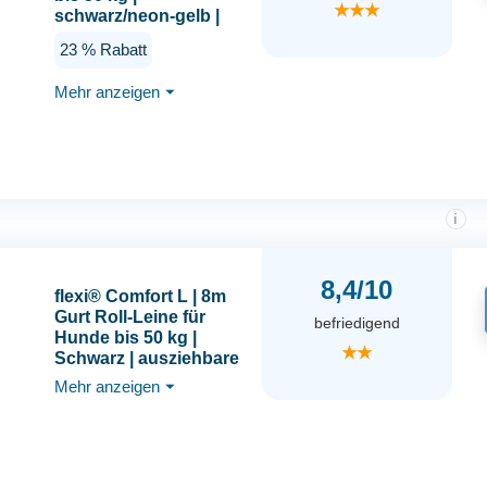
★★★
schwarz/neon-gelb |
ausziehbare
23 % Rabatt
Hundeleine | Gewicht
629.8 gr | Maße 15.2 x
Mehr anzeigen
⏷
20.8 cm
i
8,4/10
flexi® Comfort L | 8m
Gurt Roll-Leine für
befriedigend
Hunde bis 50 kg |
★★
Schwarz | ausziehbare
Hundeleine | Gewicht
Mehr anzeigen
⏷
537.8 gr | Maße 13.9 x
21.3 cm