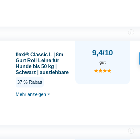
cm
i
9,4/10
flexi® Classic L | 8m
Gurt Roll-Leine für
gut
Hunde bis 50 kg |
★★★★
Schwarz | ausziehbare
Hundeleine | Gewicht
37 % Rabatt
534.3 gr | Maße 14.7 x
20.9 cm
Mehr anzeigen
⏷
i