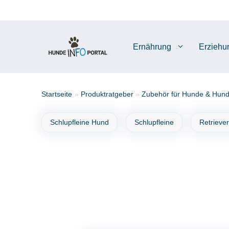
Zum
Inhalt
springen
Ernährung
Erziehu
Startseite
»
Produktratgeber
»
Zubehör für Hunde & Hund
Schlupfleine Hund
Schlupfleine
Retrieve