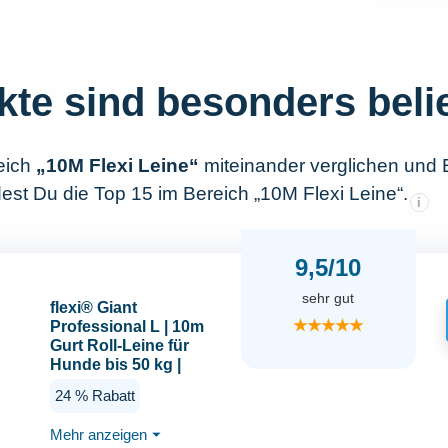
kte sind besonders beli
eich
„10M Flexi Leine“
miteinander verglichen und 
est Du die Top 15 im Bereich „10M Flexi Leine“.
i
9,5/10
sehr gut
flexi® Giant
★★★★★
Professional L | 10m
Gurt Roll-Leine für
Hunde bis 50 kg |
schwarz/neon-gelb |
24 % Rabatt
ausziehbare
Hundeleine | Gewicht
Mehr anzeigen
⏷
861.1 gr | Maße 18 x 24