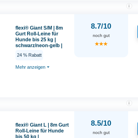
i
8.7/10
flexi® Giant S/M | 8m
Gurt Roll-Leine für
noch gut
Hunde bis 25 kg |
★★★
schwarz/neon-gelb |
ausziehbare
24 % Rabatt
Hundeleine | Gewicht
438.4 gr | Maße 15.3 x
Mehr anzeigen
⏷
19.2 cm
i
8.5/10
flexi® Giant L | 8m Gurt
Roll-Leine für Hunde
noch gut
bis 50 kg |