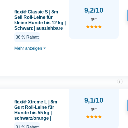
9,2/10
flexi® Classic S | 8m
Seil Roll-Leine für
gut
kleine Hunde bis 12 kg |
★★★★
Schwarz | ausziehbare
Hundeleine | Gewicht
36 % Rabatt
228.8 gr | Maße 10.3 x
16.8 cm
Mehr anzeigen
⏷
i
9,1/10
flexi® Xtreme L | 8m
Gurt Roll-Leine für
gut
Hunde bis 55 kg |
★★★★
schwarz/orange |
ausziehbare
31 % Rabatt