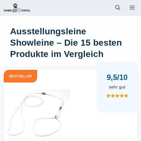
Zum
Me
Inhalt
springen
Ausstellungsleine
Showleine – Die 15 besten
Produkte im Vergleich
9,5/10
BESTSELLER
sehr gut
★★★★★