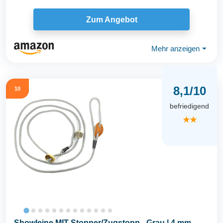
Zum Angebot
Mehr anzeigen
⏷
8,1/10
10
befriedigend
★★
Showleine MIT Stopper/Zugstopp - Grau | 4 mm