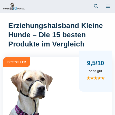
Zum
Me
Inhalt
springen
Erziehungshalsband Kleine
Hunde – Die 15 besten
Produkte im Vergleich
9,5/10
BESTSELLER
sehr gut
★★★★★