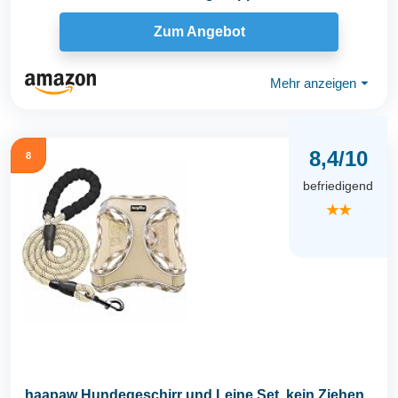
Zum Angebot
Mehr anzeigen
⏷
8,4/10
8
befriedigend
★★
haapaw Hundegeschirr und Leine Set, kein Ziehen,