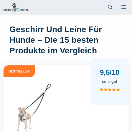
Zum
Me
Inhalt
springen
Geschirr Und Leine Für
Hunde – Die 15 besten
Produkte im Vergleich
9,5/10
BESTSELLER
sehr gut
★★★★★