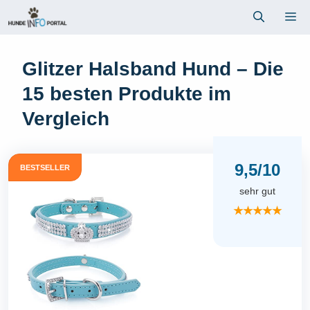
Zum
Me
Inhalt
springen
Glitzer Halsband Hund – Die
15 besten Produkte im
Vergleich
9,5/10
BESTSELLER
sehr gut
★★★★★