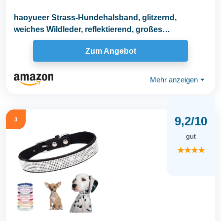
haoyueer Strass-Hundehalsband, glitzernd,
weiches Wildleder, reflektierend, großes
Hundehalsband...
Zum Angebot
Mehr anzeigen
⏷
9,2/10
3
gut
★★★★