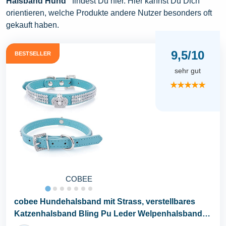
Halsband Hund“
findest Du hier. Hier kannst Du Dich
orientieren, welche Produkte andere Nutzer besonders oft
gekauft haben.
9,5/10
BESTSELLER
sehr gut
★★★★★
COBEE
cobee Hundehalsband mit Strass, verstellbares
Katzenhalsband Bling Pu Leder Welpenhalsband
Kristall...