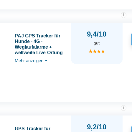
i
9,4/10
PAJ GPS Tracker für
Hunde - 4G -
gut
Weglaufalarme +
★★★★
weltweite Live-Ortung -
bis zu 10 Tage
Mehr anzeigen
⏷
Akkusparmodus -
Hunderückruf - mit
Leucht-LEDs -
Wasserdicht (IP67) -
passt an jedes
Halsband - schwarz
i
9,2/10
GPS-Tracker für