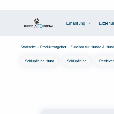
Zum
Inhalt
springen
Ernährung
Erziehu
Startseite
»
Produktratgeber
»
Zubehör für Hunde & Hund
Schlupfleine Hund
Schlupfleine
Retrieve