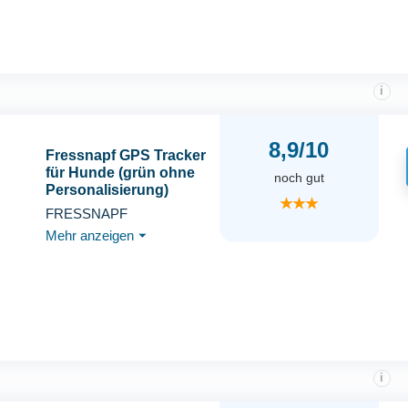
Rütter (Schwarz)
i
8,9/10
Fressnapf GPS Tracker
für Hunde (grün ohne
noch gut
Personalisierung)
★★★
FRESSNAPF
Mehr anzeigen
⏷
i