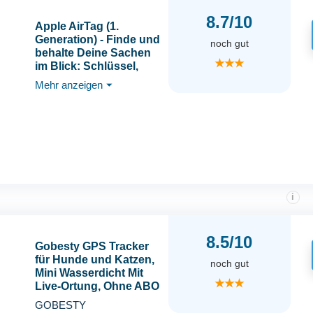
8.7/10
Apple AirTag (1.
Generation) - Finde und
noch gut
behalte Deine Sachen
★★★
im Blick: Schlüssel,
Geldbörsen, Gepäck,
Mehr anzeigen
⏷
Rucksäcke und mehr.
Einfaches Einrichten
mit iPhone oder iPad.
Austauschbare Batterie
i
8.5/10
Gobesty GPS Tracker
für Hunde und Katzen,
noch gut
Mini Wasserdicht Mit
★★★
Live-Ortung, Ohne ABO
- für Haustiere,
GOBESTY
Kofferraum und