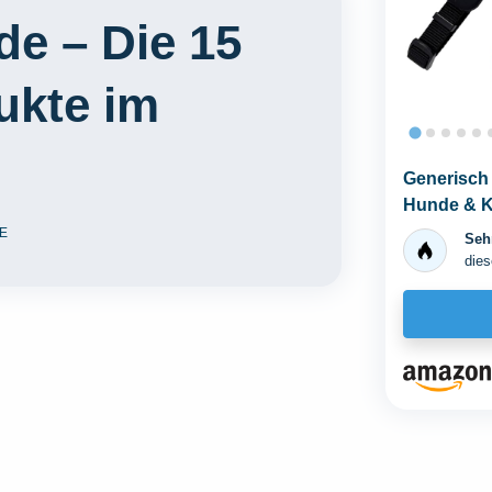
de – Die 15
ukte im
Generisch 
Hunde & K
verstellba
E
Sehr
dies