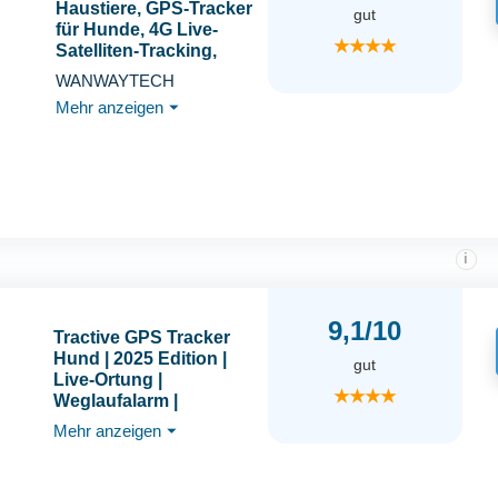
Haustiere, GPS-Tracker
gut
für Hunde, 4G Live-
★★★★
Satelliten-Tracking,
mehrere intelligente
WANWAYTECH
Warnungen, vollständig
Mehr anzeigen
⏷
wasserdicht,
unbegrenzte
Reichweite, Echtzeit
Ortung mit App
i
9,1/10
Tractive GPS Tracker
Hund | 2025 Edition |
gut
Live-Ortung |
★★★★
Weglaufalarm |
Aktivitätstracking |
Mehr anzeigen
⏷
Gesundheitswarnungen
| Bellverhalten |
Empfohlen von Martin