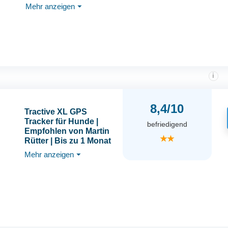
Mehr anzeigen
⏷
Rucksack
i
8,4/10
Tractive XL GPS
Tracker für Hunde |
befriedigend
Empfohlen von Martin
★★
Rütter | Bis zu 1 Monat
Akku | Weltweite Live-
Mehr anzeigen
⏷
Ortung | Weglaufalarm |
Gesundheitswarnungen
& Aktivitätstracking |
Mehrfacher Testsieger