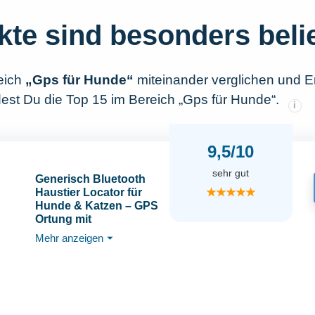
kte sind besonders beli
eich
„Gps für Hunde“
miteinander verglichen und E
dest Du die Top 15 im Bereich „Gps für Hunde“.
i
9,5/10
sehr gut
Generisch Bluetooth
★★★★★
Haustier Locator für
Hunde & Katzen – GPS
Ortung mit
verstellbarem
Mehr anzeigen
⏷
Halsband, wasserdicht,
Multi-Personen-
Betreuung, Lange
Batterielaufzeit,
Kompatibel mit iOS und
Android (Blau)