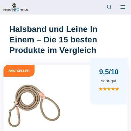
Zum
Me
Inhalt
springen
Halsband und Leine In
Einem – Die 15 besten
Produkte im Vergleich
9,5/10
BESTSELLER
sehr gut
★★★★★