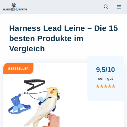
Zum
Me
Inhalt
springen
Harness Lead Leine – Die 15
besten Produkte im
Vergleich
9,5/10
BESTSELLER
sehr gut
★★★★★