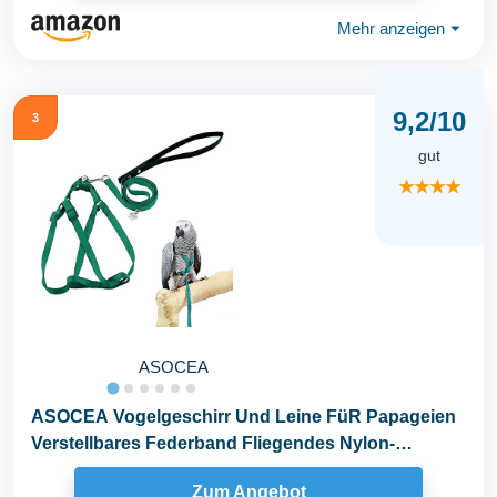
Mehr anzeigen
⏷
9,2/10
3
gut
★★★★
ASOCEA
ASOCEA Vogelgeschirr Und Leine FüR Papageien
Verstellbares Federband Fliegendes Nylon-
Laufseil...
Zum Angebot