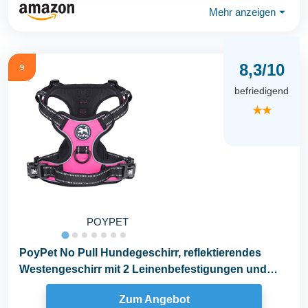
Mehr anzeigen
⏷
8,3/10
9
befriedigend
★★
POYPET
PoyPet No Pull Hundegeschirr, reflektierendes
Westengeschirr mit 2 Leinenbefestigungen und
einfachem...
Zum Angebot