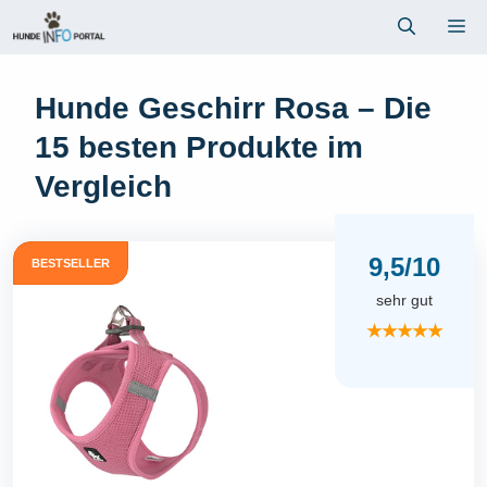
Zum
Me
Inhalt
springen
Hunde Geschirr Rosa – Die
15 besten Produkte im
Vergleich
9,5/10
BESTSELLER
sehr gut
★★★★★