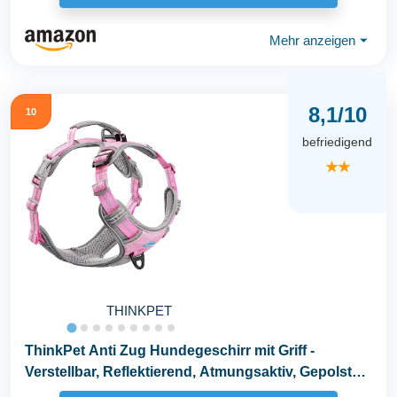
Mehr anzeigen
⏷
8,1/10
10
befriedigend
★★
THINKPET
ThinkPet Anti Zug Hundegeschirr mit Griff -
Verstellbar, Reflektierend, Atmungsaktiv, Gepolstert
(M...