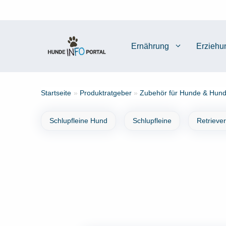
Zum
Inhalt
springen
Ernährung
Erziehu
Startseite
»
Produktratgeber
»
Zubehör für Hunde & Hund
Schlupfleine Hund
Schlupfleine
Retrieve