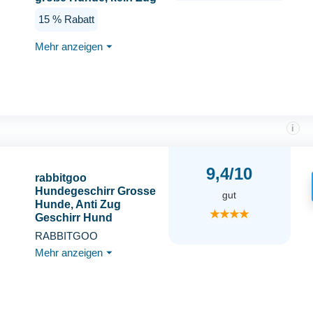
Verstellbares
15 % Rabatt
Haustiergeschirr
Reflektierendes Service
Mehr anzeigen
⏷
Training Einfache
Steuerung
Haustierweste Military
Arbeitshundegeschirre
i
9,4/10
rabbitgoo
Hundegeschirr Grosse
gut
Hunde, Anti Zug
★★★★
Geschirr Hund
Verstellbar mit Griffe
RABBITGOO
Verbreitert, Robust und
Mehr anzeigen
⏷
Verschleißfest,
Taktisches
Hundegeschirr mit
Metallschnallen zum
Wandern(L, Braun)