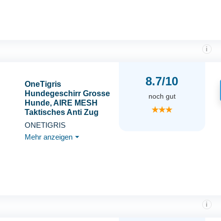
Geschirr für
Spaziergänge Training,
Schwarz, L
i
8.7/10
OneTigris
Hundegeschirr Grosse
noch gut
Hunde, AIRE MESH
★★★
Taktisches Anti Zug
Geschirr mit 2 Griff
ONETIGRIS
Verstellbar
Mehr anzeigen
⏷
Brustgeschirr No Pull
Dog Harness
Atmungsaktiv Schwarz
XL
i