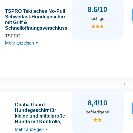
8.5/10
TSPRO Taktisches No-Pull
Schwerlast-Hundegeschirr
noch gut
mit Griff &
★★★
Schnellöffnungsverschluss,
Stabil Adjustierbar für
TSPRO
Mittelgroße bis Große
Mehr anzeigen
⏷
Hunde zum Wandern und
Laufen (Rot M)
i
8,4/10
Chaba Guard
Hundegeschirr für
befriedigend
kleine und mittelgroße
★★
Hunde mit Kontrolle,
Anti-Zug & Würgen,
Mehr anzeigen
⏷
Verstellbar, Bequem