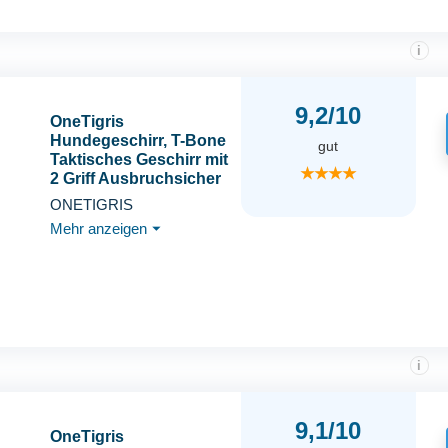
i
9,2/10
OneTigris
Hundegeschirr, T-Bone
gut
Taktisches Geschirr mit
★★★★
2 Griff Ausbruchsicher
Einstellbar
ONETIGRIS
Brustgeschirr für
Mehr anzeigen
⏷
Hunde Jagd Wandern
Trainierung
Spaziergang Outdoor-
Aktivitäten (Braun, XL)
i
9,1/10
OneTigris