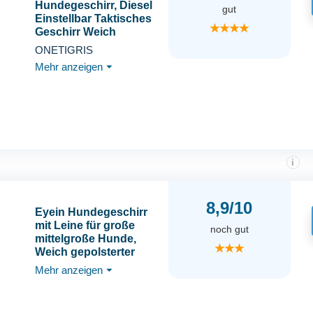
Hundegeschirr, Diesel
gut
Einstellbar Taktisches
★★★★
Geschirr Weich
Gepolstert
ONETIGRIS
Brustgeschirr für
Mehr anzeigen
⏷
mittelgroße und große
Hunde mit
Reflektierend, 1 Griff, 3
D-Ringe (Schwarz, XL)
i
8,9/10
Eyein Hundegeschirr
mit Leine für große
noch gut
mittelgroße Hunde,
★★★
Weich gepolsterter
Brustgeschirr mit 2
Mehr anzeigen
⏷
Leinenclips,
Reflektierend &
Leichtgewicht Anti Zug