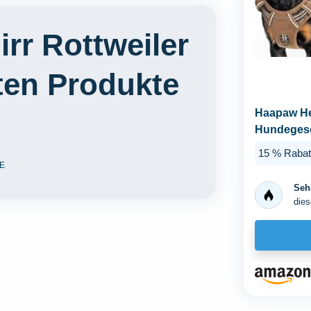
rr Rottweiler
ten Produkte
Haapaw He
Hundegesch
Verstellbar
15 % Rabat
E
Sehr
dies