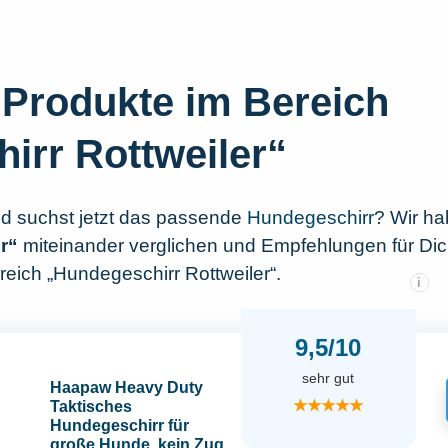
Produkte im Bereich
irr Rottweiler“
d suchst jetzt das passende
Hundegeschirr
? Wir ha
r“
miteinander verglichen und Empfehlungen für Dic
reich „Hundegeschirr Rottweiler“.
i
9,5/10
sehr gut
Haapaw Heavy Duty
★★★★★
Taktisches
Hundegeschirr für
große Hunde, kein Zug