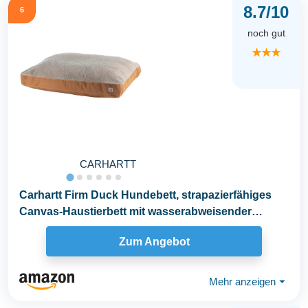
8.7/10
6
noch gut
★★★
CARHARTT
Carhartt Firm Duck Hundebett, strapazierfähiges
Canvas-Haustierbett mit wasserabweisender
Schale...
Zum Angebot
Mehr anzeigen
⏷