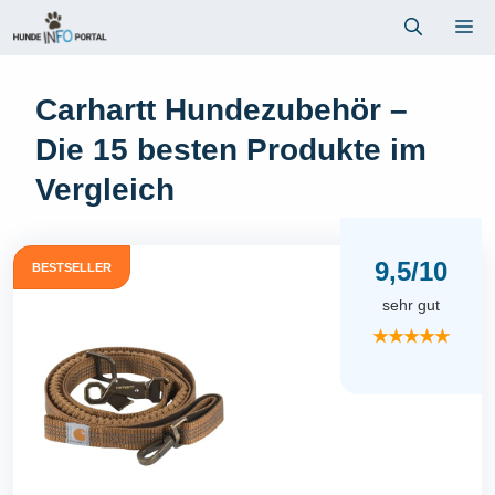
Zum
Me
Inhalt
springen
Carhartt Hundezubehör –
Die 15 besten Produkte im
Vergleich
9,5/10
BESTSELLER
sehr gut
★★★★★