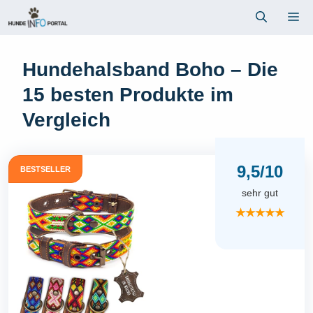
Zum
Me
Inhalt
springen
Hundehalsband Boho – Die
15 besten Produkte im
Vergleich
9,5/10
BESTSELLER
sehr gut
★★★★★