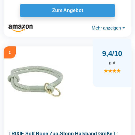
Zum Angebot
Mehr anzeigen
⏷
9,4/10
2
gut
★★★★
TRIXIE Soft Rope Zug-Stopp Halsband Größe L: