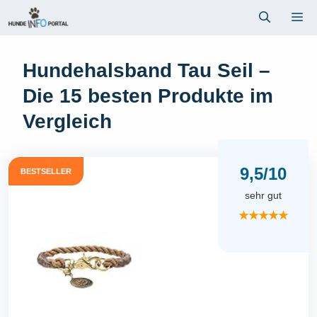
Zum
Me
Inhalt
springen
Hundehalsband Tau Seil –
Die 15 besten Produkte im
Vergleich
9,5/10
BESTSELLER
sehr gut
★★★★★