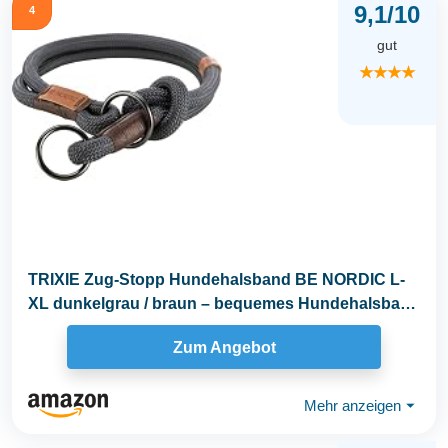
9,1/10
4
gut
★★★★
TRIXIE Zug-Stopp Hundehalsband BE NORDIC L-
XL dunkelgrau / braun – bequemes Hundehalsband
für...
Zum Angebot
Mehr anzeigen
⏷