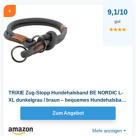
9,1/10
4
gut
★★★★
TRIXIE Zug-Stopp Hundehalsband BE NORDIC L-
XL dunkelgrau / braun – bequemes Hundehalsband
für...
Zum Angebot
Mehr anzeigen
⏷