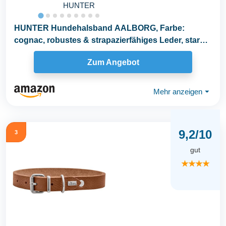
HUNTER
HUNTER Hundehalsband AALBORG, Farbe:
cognac, robustes & strapazierfähiges Leder, starke
Fettung...
Zum Angebot
Mehr anzeigen
⏷
9,2/10
3
gut
★★★★