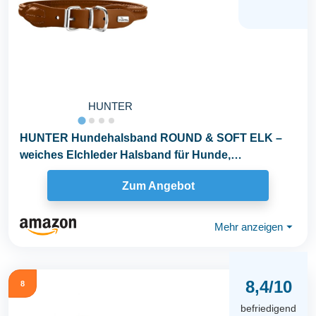
HUNTER
HUNTER Hundehalsband ROUND & SOFT ELK –
weiches Elchleder Halsband für Hunde,
fellschonend...
Zum Angebot
Mehr anzeigen
⏷
8,4/10
8
befriedigend