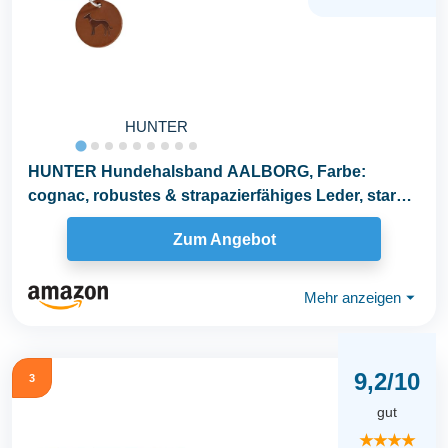
HUNTER
HUNTER Hundehalsband AALBORG, Farbe:
cognac, robustes & strapazierfähiges Leder, starke
Fettung...
Zum Angebot
Mehr anzeigen
⏷
9,2/10
3
gut
★★★★