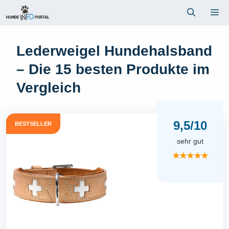
Zum
Me
Inhalt
springen
Lederweigel Hundehalsband
– Die 15 besten Produkte im
Vergleich
9,5/10
BESTSELLER
sehr gut
★★★★★