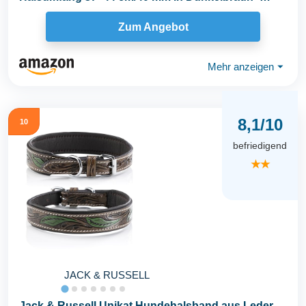
genähtes...
Zum Angebot
Mehr anzeigen
⏷
8,1/10
10
befriedigend
★★
JACK & RUSSELL
Jack & Russell Unikat Hundehalsband aus Leder,