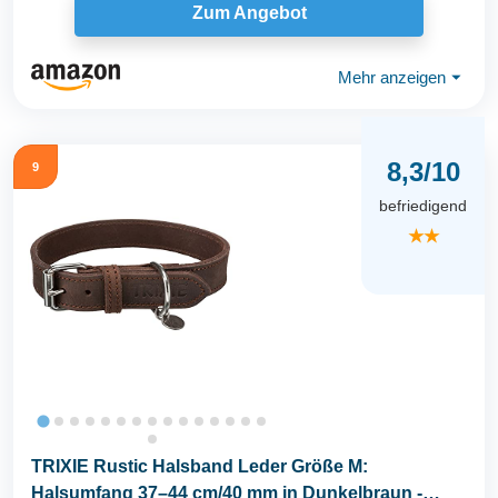
Zum Angebot
Mehr anzeigen
⏷
8,3/10
9
befriedigend
★★
TRIXIE Rustic Halsband Leder Größe M:
Halsumfang 37–44 cm/40 mm in Dunkelbraun -