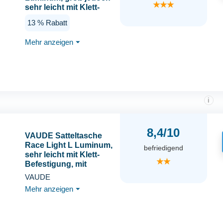
★★★
sehr leicht mit Klett-
Befestigung, mit
13 % Rabatt
reflektierendem
Hauptmaterial, Bright
Mehr anzeigen
⏷
Green, Einheitsgröße
i
8,4/10
VAUDE Satteltasche
Race Light L Luminum,
befriedigend
sehr leicht mit Klett-
★★
Befestigung, mit
reflektierendem
VAUDE
Hauptmaterial, Bright
Mehr anzeigen
⏷
Green, Einheitsgröße