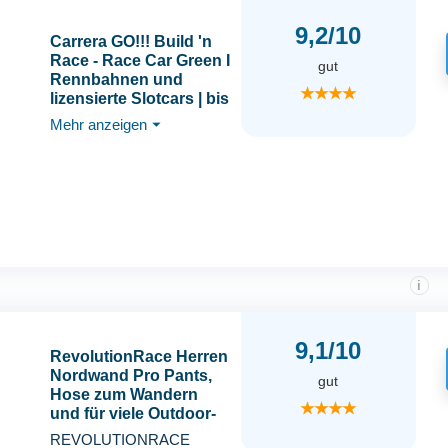
9,2/10
Carrera GO!!! Build 'n
Race - Race Car Green I
gut
Rennbahnen und
★★★★
lizensierte Slotcars | bis
zu 2 Spieler | Für Jungs
Mehr anzeigen
⏷
und Mädchen ab 6
Jahren & Erwachsene
i
9,1/10
RevolutionRace Herren
Nordwand Pro Pants,
gut
Hose zum Wandern
★★★★
und für viele Outdoor-
Aktivitäten, Forest
REVOLUTIONRACE