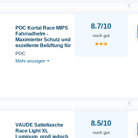
i
8.7/10
POC Kortal Race MIPS
Fahrradhelm -
noch gut
Maximierter Schutz und
★★★
exzellente Belüftung für
anspruchsvolle Trail-
POC
und Enduro-
Mehr anzeigen
⏷
Enthusiasten, MIPS-
Schutz, RECCO-
Reflektor
i
8.5/10
VAUDE Satteltasche
Race Light XL
noch gut
Luminum, groß jedoch