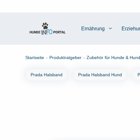
Zum
Inhalt
springen
Ernährung
Erziehu
Startseite
»
Produktratgeber
»
Zubehör für Hunde & Hund
Prada Halsband
Prada Halsband Hund
P