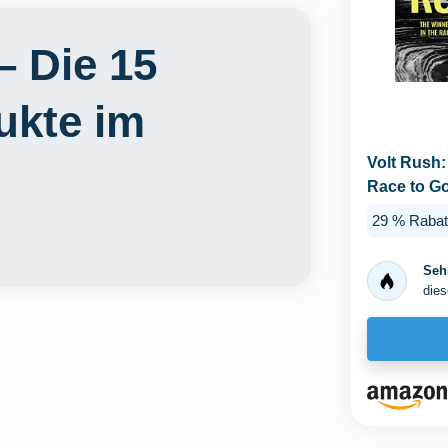
– Die 15
ukte im
Volt Rush:
Race to G
29 % Rabat
Sehr
dies