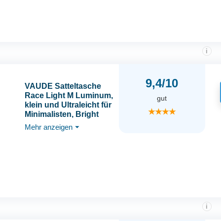
i
9,4/10
VAUDE Satteltasche
Race Light M Luminum,
gut
klein und Ultraleicht für
★★★★
Minimalisten, Bright
Green
Mehr anzeigen
⏷
i