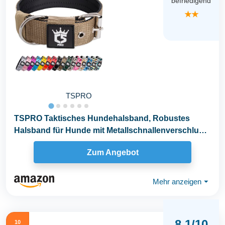
befriedigend
★★
TSPRO
TSPRO Taktisches Hundehalsband, Robustes
Halsband für Hunde mit Metallschnallenverschluss,
3,8 cm...
Zum Angebot
Mehr anzeigen
⏷
8,1/10
10