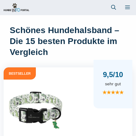
Zum
Me
Inhalt
springen
Schönes Hundehalsband –
Die 15 besten Produkte im
Vergleich
9,5/10
BESTSELLER
sehr gut
★★★★★