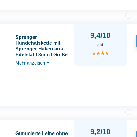
i
9,4/10
Sprenger
Hundehalskette mit
gut
Sprenger Haken aus
★★★★
Edelstahl 3mm I Größe
individuell einstellbar I
Mehr anzeigen
⏷
Halskette, 50 cm
i
9,2/10
Gummierte Leine ohne