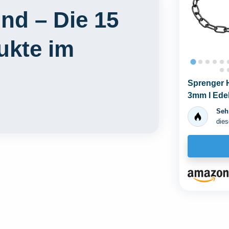
nd – Die 15
ukte im
Sprenger 
3mm I Edel
kurz- und..
Sehr
dies