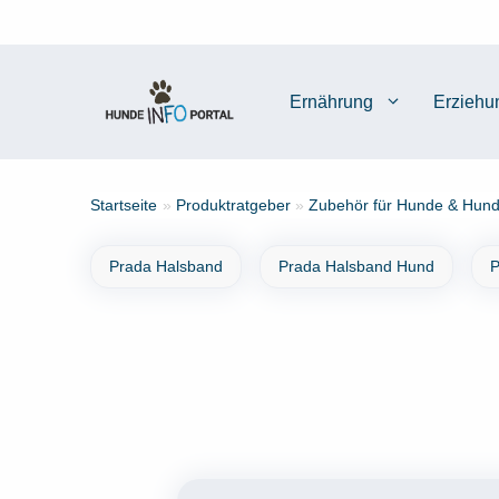
Zum
Inhalt
springen
Ernährung
Erziehu
Startseite
»
Produktratgeber
»
Zubehör für Hunde & Hund
Prada Halsband
Prada Halsband Hund
P