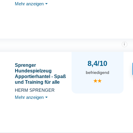
Mehr anzeigen
⏷
i
8,4/10
Sprenger
Hundespielzeug
befriedigend
Apportierhantel - Spaß
★★
und Training für alle
Hunderassen, orange -
HERM SPRENGER
18 x 7cm
Mehr anzeigen
⏷