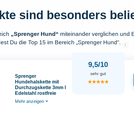
kte sind besonders beli
eich
„Sprenger Hund“
miteinander verglichen und 
dest Du die Top 15 im Bereich „Sprenger Hund“.
i
9,5/10
sehr gut
Sprenger
★★★★★
Hundehalskette mit
Durchzugskette 3mm I
Edelstahl rostfreie
Hundehalsband für
Mehr anzeigen
⏷
kurz- und langhaar
Hunderassen bis 55 kg,
60 cm schwarz