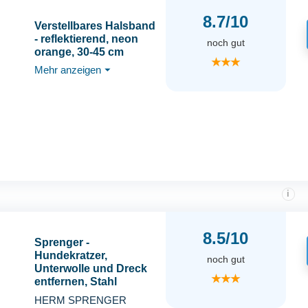
8.7/10
Verstellbares Halsband
- reflektierend, neon
noch gut
orange, 30-45 cm
★★★
Mehr anzeigen
⏷
i
8.5/10
Sprenger -
Hundekratzer,
noch gut
Unterwolle und Dreck
★★★
entfernen, Stahl
vernickelt - Silber
HERM SPRENGER