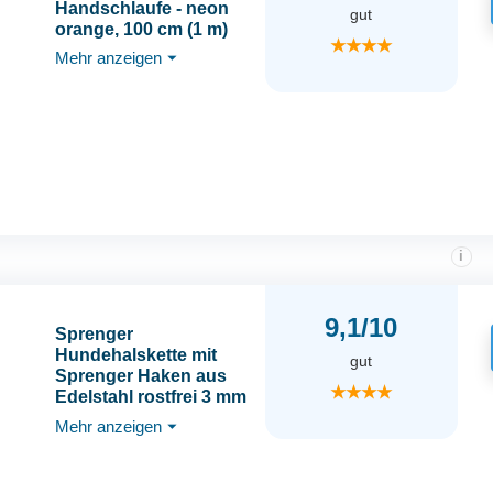
Handschlaufe - neon
gut
orange, 100 cm (1 m)
★★★★
Mehr anzeigen
⏷
i
9,1/10
Sprenger
Hundehalskette mit
gut
Sprenger Haken aus
★★★★
Edelstahl rostfrei 3 mm
I Größe individuell
Mehr anzeigen
⏷
einstellbar I Halskette -
schwarz, 45 cm