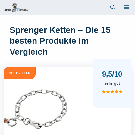
Zum
Me
Inhalt
springen
Sprenger Ketten – Die 15
besten Produkte im
Vergleich
9,5/10
BESTSELLER
sehr gut
★★★★★