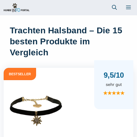
Zum
Me
Inhalt
springen
Trachten Halsband – Die 15
besten Produkte im
Vergleich
9,5/10
BESTSELLER
sehr gut
★★★★★