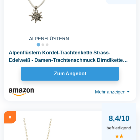
ALPENFLÜSTERN
Alpenflüstern Kordel-Trachtenkette Strass-
Edelweiß - Damen-Trachtenschmuck Dirndlkette
wei...
Zum Angebot
Mehr anzeigen
⏷
8,4/10
8
befriedigend
★★