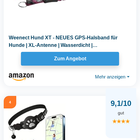
Weenect Hund XT - NEUES GPS-Halsband für
Hunde | XL-Antenne | Wasserdicht |
Hyperresistentes...
Zum Angebot
Mehr anzeigen
⏷
9,1/10
4
gut
★★★★