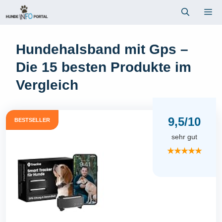
Zum
Me
Inhalt
springen
Hundehalsband mit Gps –
Die 15 besten Produkte im
Vergleich
9,5/10
BESTSELLER
sehr gut
★★★★★