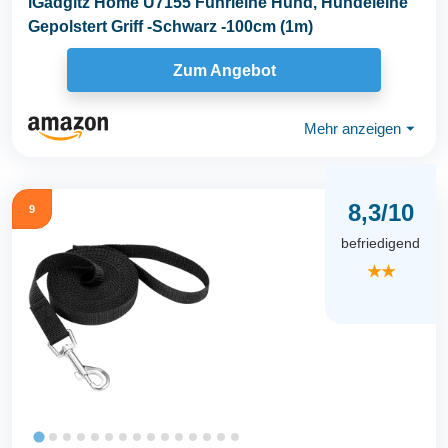
iGadgitz Home U7155 Führleine Hund, Hundeleine
Gepolstert Griff -Schwarz -100cm (1m)
Zum Angebot
Mehr anzeigen
⏷
8,3/10
9
befriedigend
★★