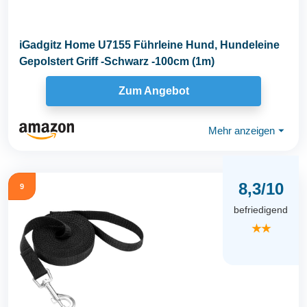
iGadgitz Home U7155 Führleine Hund, Hundeleine
Gepolstert Griff -Schwarz -100cm (1m)
Zum Angebot
Mehr anzeigen
⏷
8,3/10
9
befriedigend
★★