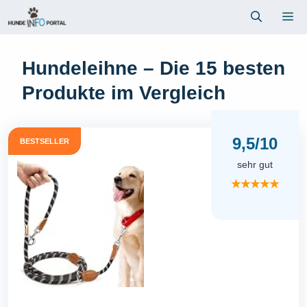
Zum
Me
Inhalt
springen
Hundeleihne – Die 15 besten
Produkte im Vergleich
9,5/10
BESTSELLER
sehr gut
★★★★★