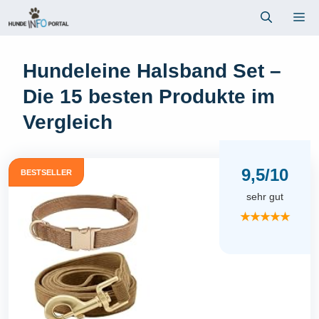
Zum
Me
Inhalt
springen
Hundeleine Halsband Set –
Die 15 besten Produkte im
Vergleich
9,5/10
BESTSELLER
sehr gut
★★★★★