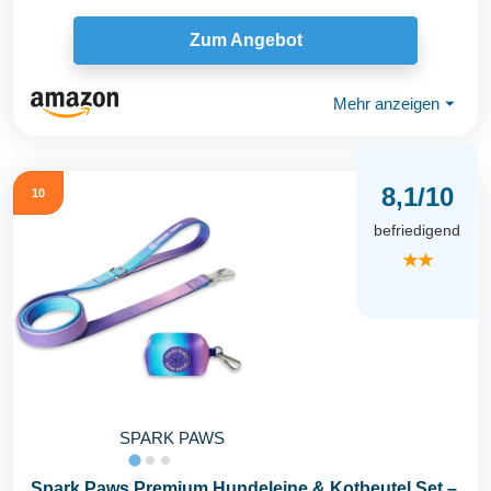
Zum Angebot
Mehr anzeigen
⏷
8,1/10
10
befriedigend
★★
SPARK PAWS
Spark Paws Premium Hundeleine & Kotbeutel Set –