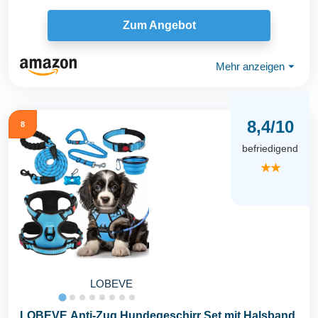
Zum Angebot
Mehr anzeigen
⏷
8,4/10
8
befriedigend
★★
LOBEVE
LOBEVE Anti-Zug Hundegeschirr Set mit Halsband