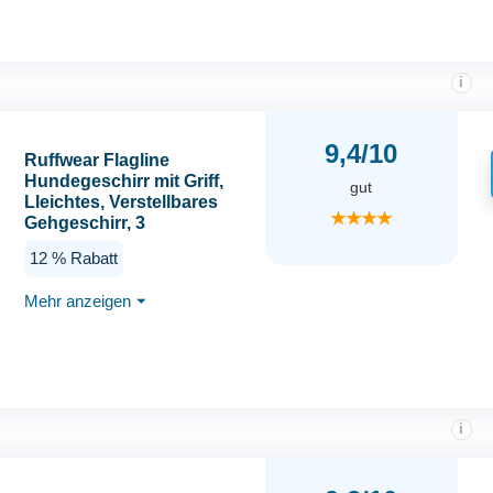
Schultergurte und
hintere Beingurte
i
9,4/10
Ruffwear Flagline
Hundegeschirr mit Griff,
gut
Lleichtes, Verstellbares
★★★★
Gehgeschirr, 3
Leinenbefestigungspunkte,
12 % Rabatt
verstärktes Gurtband und
starker V-Ring aus Metall,
Mehr anzeigen
⏷
Lichen Green (Medium, 69-
81cm)
i