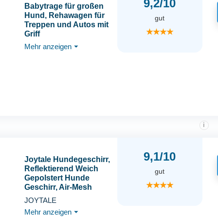
9,2/10
Babytrage für großen
Hund, Rehawagen für
gut
Treppen und Autos mit
★★★★
Griff
Mehr anzeigen
⏷
i
9,1/10
Joytale Hundegeschirr,
Reflektierend Weich
gut
Gepolstert Hunde
★★★★
Geschirr, Air-Mesh
Atmungsaktiv
JOYTALE
Brustgeschirr für
Mehr anzeigen
⏷
Kleine Mittelgroße