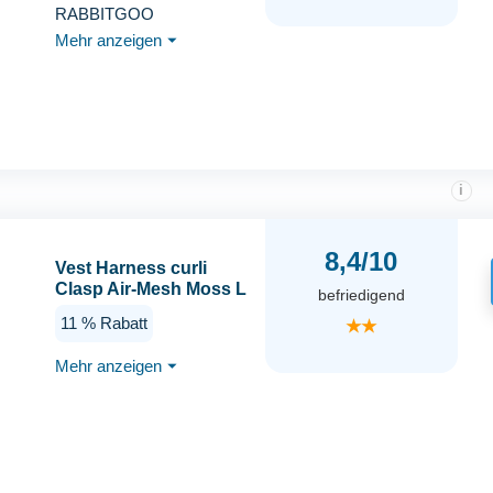
Verstellbar mit Griffe
RABBITGOO
Verbreitert, Robust und
Mehr anzeigen
⏷
Verschleißfest,
Taktisches
Hundegeschirr mit
Metallschnallen zum
Wandern(L, Braun)
i
8,4/10
Vest Harness curli
Clasp Air-Mesh Moss L
befriedigend
11 % Rabatt
★★
Mehr anzeigen
⏷