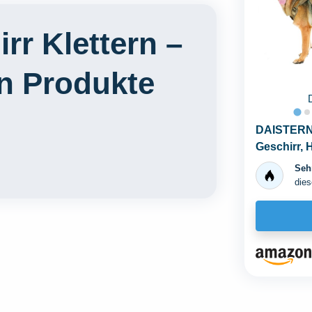
rr Klettern –
en Produkte
DAISTERN 
Geschirr, 
Hunde...
Sehr
dies