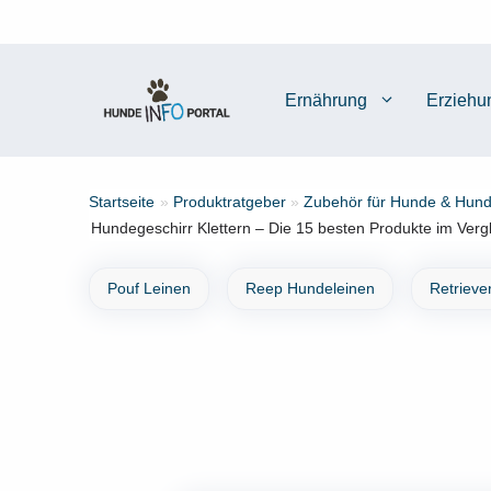
Zum
Inhalt
springen
Ernährung
Erziehu
Startseite
»
Produktratgeber
»
Zubehör für Hunde & Hund
Hundegeschirr Klettern – Die 15 besten Produkte im Verg
Pouf Leinen
Reep Hundeleinen
Retriever