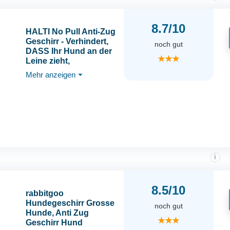
8.7/10
HALTI No Pull Anti-Zug
Geschirr - Verhindert,
noch gut
DASS Ihr Hund an der
★★★
Leine zieht,
Gepolsterter Brust- und
Mehr anzeigen
⏷
Beingurt,
Reflektierendes
Gurtmaterial, Einfache
Anpassung und
Benutzung (Größe M,
Wüstensand)
i
8.5/10
rabbitgoo
Hundegeschirr Grosse
noch gut
Hunde, Anti Zug
★★★
Geschirr Hund