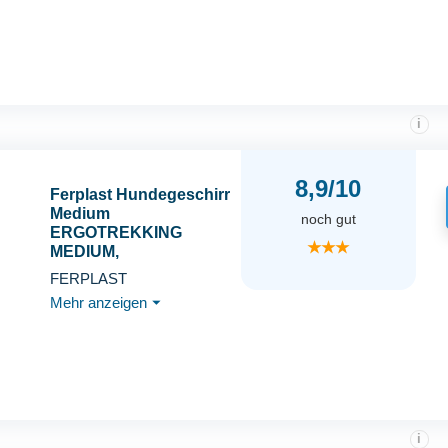
Hunde, L, Grau
i
8,9/10
Ferplast Hundegeschirr
Medium
noch gut
ERGOTREKKING
★★★
MEDIUM,
Ausbruchsicheres
FERPLAST
Hundegeschirr,
Mehr anzeigen
⏷
Greyhound, Perfekte
Passform, Verstellbares
Geschirr für Hunde,
Reflektierend,
Gepolstert, 6
Verschlüsse
i