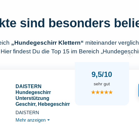
kte sind besonders beli
eich
„Hundegeschirr Klettern“
miteinander vergli
Hier findest Du die Top 15 im Bereich „Hundegeschirr
i
9,5/10
sehr gut
DAISTERN
★★★★★
Hundegeschirr
Unterstützung
Geschirr, Hebegeschirr
für Mittelgroße Große
DAISTERN
Hunde,
Mehr anzeigen
⏷
Sicherheitsgeschirr mit
3 Griffen, Abnehmbare
verstellbare