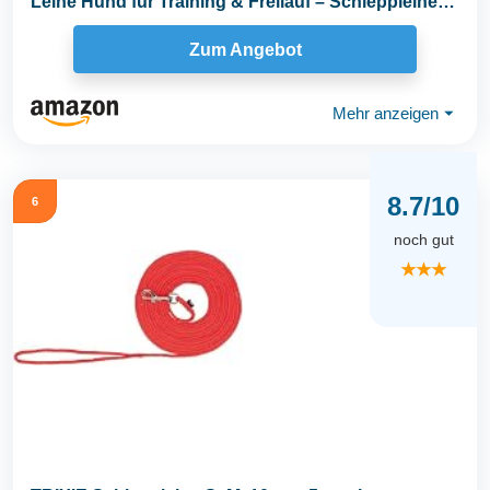
Leine Hund für Training & Freilauf – Schleppleine
Kleine...
Zum Angebot
Mehr anzeigen
⏷
8.7/10
6
noch gut
★★★