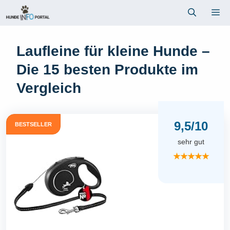
Zum
Me
Inhalt
springen
Laufleine für kleine Hunde –
Die 15 besten Produkte im
Vergleich
9,5/10
BESTSELLER
sehr gut
★★★★★