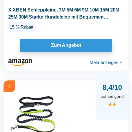
X XBEN Schleppleine, 3M 5M 6M 9M 10M 15M 20M
25M 30M Starke Hundeleine mit Bequemen
Gepolsterter...
15 % Rabatt
Zum Angebot
Mehr anzeigen
⏷
8,4/10
8
befriedigend
★★