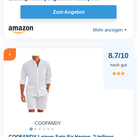
Zum Angebot
Mehr anzeigen
⏷
8.7/10
6
noch gut
★★★
COOFANDY
COOFANDY Leinen-Sets für Herren, 2-teiliges