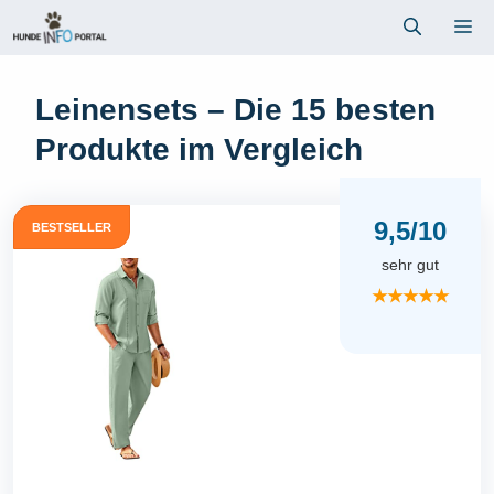
Zum
Me
Inhalt
springen
Leinensets – Die 15 besten
Produkte im Vergleich
9,5/10
BESTSELLER
sehr gut
★★★★★