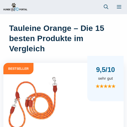
Zum
Me
Inhalt
springen
Tauleine Orange – Die 15
besten Produkte im
Vergleich
9,5/10
BESTSELLER
sehr gut
★★★★★