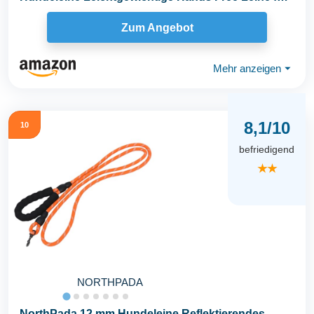
Hund...
Zum Angebot
Mehr anzeigen
⏷
8,1/10
10
befriedigend
★★
NORTHPADA
NorthPada 12 mm Hundeleine Reflektierendes