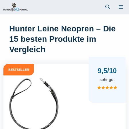
Zum
Me
Inhalt
springen
Hunter Leine Neopren – Die
15 besten Produkte im
Vergleich
9,5/10
BESTSELLER
sehr gut
★★★★★