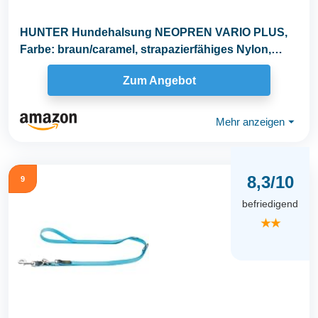
HUNTER Hundehalsung NEOPREN VARIO PLUS,
Farbe: braun/caramel, strapazierfähiges Nylon,
weiche...
Zum Angebot
Mehr anzeigen
⏷
8,3/10
9
befriedigend
★★