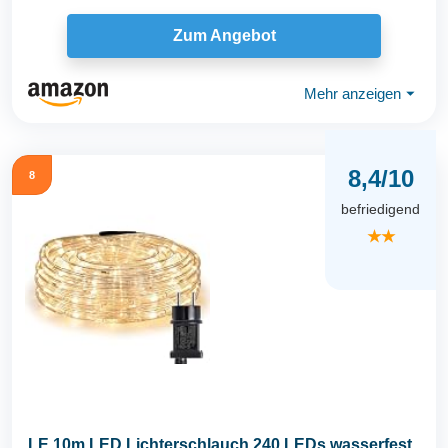
Außenbereich
Zum Angebot
Mehr anzeigen
⏷
8,4/10
8
befriedigend
★★
LE 10m LED Lichterschlauch 240 LEDs wasserfest