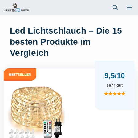
Zum
Me
Inhalt
springen
Led Lichtschlauch – Die 15
besten Produkte im
Vergleich
9,5/10
BESTSELLER
sehr gut
★★★★★