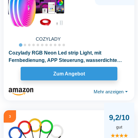
COZYLADY
Cozylady RGB Neon Led strip Light, mit
Fernbedienung, APP Steuerung, wasserdichte
flexible Rgb...
Zum Angebot
Mehr anzeigen
⏷
9,2/10
3
gut
★★★★