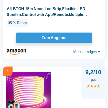
AILBTON 15m Neon Led Strip,Flexible LED
Streifen,Control with App/Remote,Multiple
Modes,Music Sync...
35 % Rabatt
Zum Angebot
Mehr anzeigen
⏷
9,2/10
3
gut
★★★★