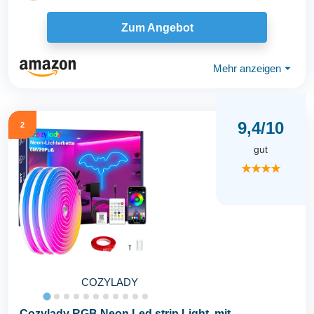
Zum Angebot
Mehr anzeigen
⏷
9,4/10
2
gut
★★★★
COZYLADY
Cozylady RGB Neon Led strip Light, mit