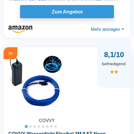
Dekoration...
Zum Angebot
Mehr anzeigen
⏷
8,1/10
10
befriedigend
★★
COVVY
COVVY Wasserdicht Flexibel 3M 9 FT Neon