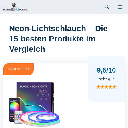
Zum
Me
Inhalt
springen
Neon-Lichtschlauch – Die
15 besten Produkte im
Vergleich
9,5/10
BESTSELLER
sehr gut
★★★★★