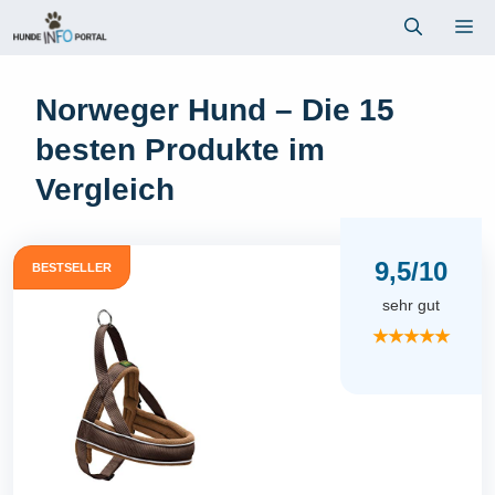
Zum
Me
Inhalt
springen
Norweger Hund – Die 15
besten Produkte im
Vergleich
9,5/10
BESTSELLER
sehr gut
★★★★★