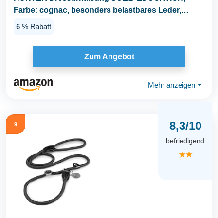
Farbe: cognac, besonders belastbares Leder,
handgeflochten...
6 % Rabatt
Zum Angebot
Mehr anzeigen
⏷
8,3/10
9
befriedigend
★★