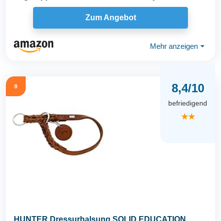
12mm...
Zum Angebot
Mehr anzeigen
⏷
8,4/10
8
befriedigend
★★
HUNTER Dressurhalsung SOLID EDUCATION,