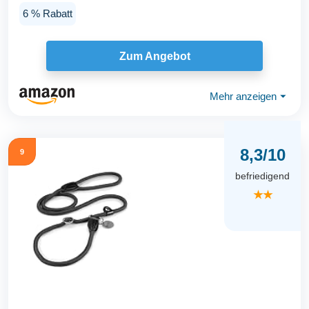
handgeflochten...
6 % Rabatt
Zum Angebot
Mehr anzeigen
⏷
8,3/10
9
befriedigend
★★