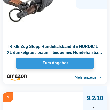
TRIXIE Zug-Stopp Hundehalsband BE NORDIC L-
XL dunkelgrau / braun – bequemes Hundehalsband
für...
Zum Angebot
Mehr anzeigen
⏷
9,2/10
3
gut