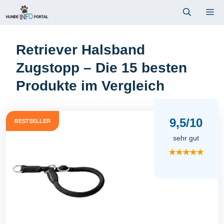
Zum
Me
Inhalt
springen
Retriever Halsband
Zugstopp – Die 15 besten
Produkte im Vergleich
9,5/10
BESTSELLER
sehr gut
★★★★★