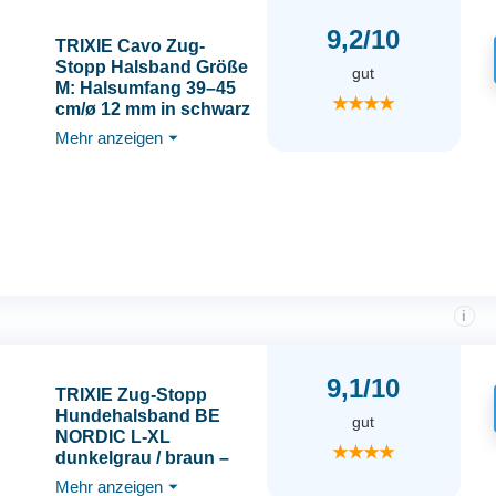
9,2/10
TRIXIE Cavo Zug-
Stopp Halsband Größe
gut
M: Halsumfang 39–45
★★★★
cm/ø 12 mm in schwarz
- Hundehalsband aus
Mehr anzeigen
⏷
Gurtband für
mittelgroße Hunde,
rund geflochten,
143801
i
9,1/10
TRIXIE Zug-Stopp
Hundehalsband BE
gut
NORDIC L-XL
★★★★
dunkelgrau / braun –
bequemes
Mehr anzeigen
⏷