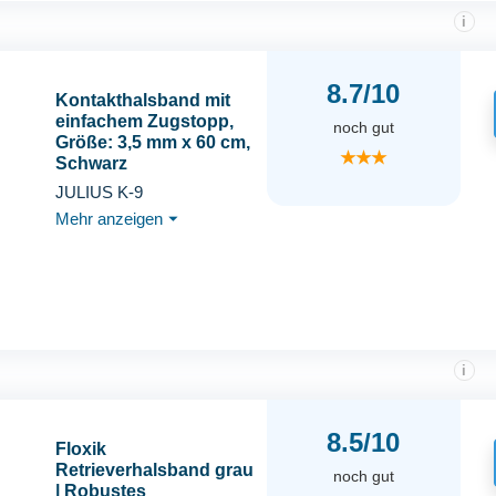
i
8.7/10
Kontakthalsband mit
einfachem Zugstopp,
noch gut
Größe: 3,5 mm x 60 cm,
★★★
Schwarz
JULIUS K-9
Mehr anzeigen
⏷
i
8.5/10
Floxik
Retrieverhalsband grau
noch gut
| Robustes