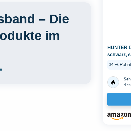
sband – Die
rodukte im
HUNTER D
schwarz, s
Kern, weich
34 % Rabat
E
Sehr
dies