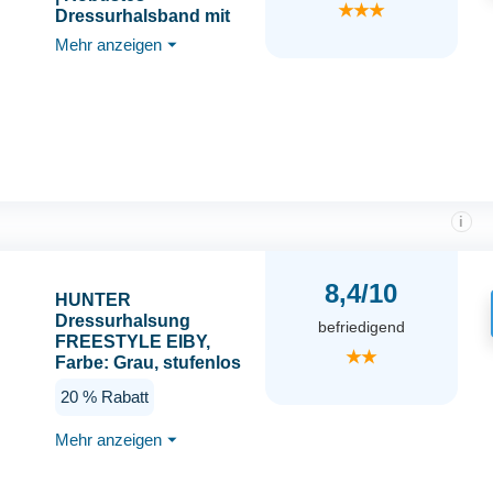
★★★
Dressurhalsband mit
Zugstopp für
Mehr anzeigen
⏷
mittelgroße und große
Hunde, Halsumfang 30-
60 cm, Ø 1,2 cm
i
8,4/10
HUNTER
Dressurhalsung
befriedigend
FREESTYLE EIBY,
★★
Farbe: Grau, stufenlos
verstellbar, weiches
20 % Rabatt
Taumaterial, mit
Zugstopp, robust &
Mehr anzeigen
⏷
langlebig, ideal für
Training &
Spaziergänge bei Wind