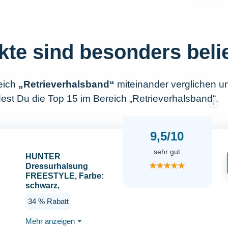
kte sind besonders beli
eich
„Retrieverhalsband“
miteinander verglichen u
dest Du die Top 15 im Bereich „Retrieverhalsband“.
i
9,5/10
sehr gut
HUNTER
★★★★★
Dressurhalsung
FREESTYLE, Farbe:
schwarz,
strapazierfähiges Tau
34 % Rabatt
mit Polyamid-Kern,
weich & robust,
Mehr anzeigen
⏷
wetterfest &