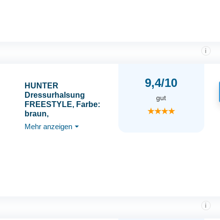
pflegeleicht, ideal für
Training & Alltag,
Größe: M-L
i
9,4/10
HUNTER
Dressurhalsung
gut
FREESTYLE, Farbe:
★★★★
braun,
strapazierfähiges Tau
Mehr anzeigen
⏷
mit Polyamid-Kern,
weich & robust,
wetterfest &
pflegeleicht, ideal für
Training & Alltag,
Größe: S-M
i