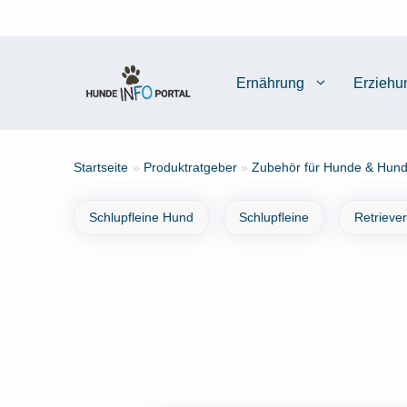
Zum
Inhalt
springen
Ernährung
Erziehu
Startseite
»
Produktratgeber
»
Zubehör für Hunde & Hund
Schlupfleine Hund
Schlupfleine
Retrieve