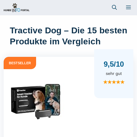
Zum
Me
Inhalt
springen
Tractive Dog – Die 15 besten
Produkte im Vergleich
9,5/10
BESTSELLER
sehr gut
★★★★★