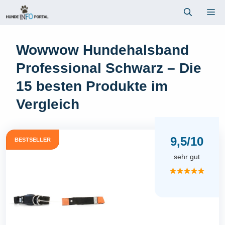
Zum
Me
Inhalt
springen
Wowwow Hundehalsband
Professional Schwarz – Die
15 besten Produkte im
Vergleich
9,5/10
BESTSELLER
sehr gut
★★★★★