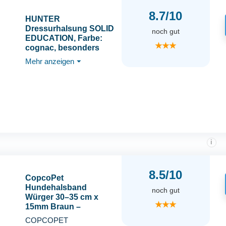
8.7/10
HUNTER
Dressurhalsung SOLID
noch gut
EDUCATION, Farbe:
★★★
cognac, besonders
belastbares Leder,
Mehr anzeigen
⏷
handgeflochten, mit
Stoppring, Made in
Germany, Größe: L
i
8.5/10
CopcoPet
Hundehalsband
noch gut
Würger 30–35 cm x
★★★
15mm Braun –
Geflochtenes Halsband
COPCOPET
mit Zugstopp &