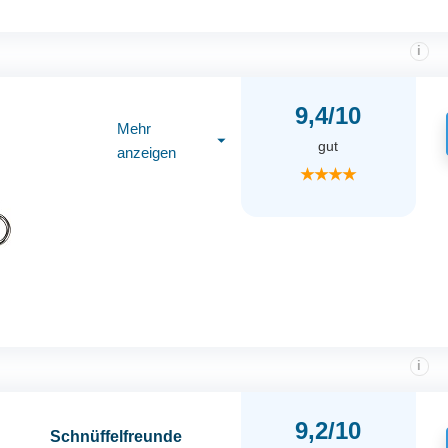
i
9,4/10
Mehr
⏷
gut
anzeigen
★★★★
i
9,2/10
Schnüffelfreunde