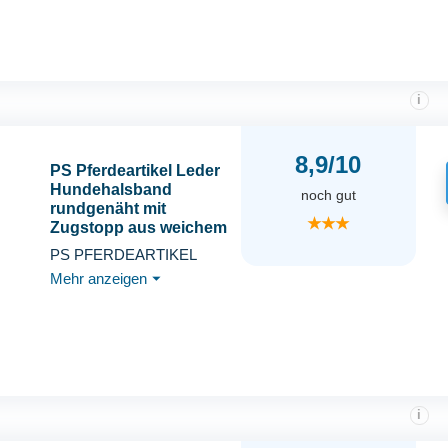
i
8,9/10
PS Pferdeartikel Leder
Hundehalsband
noch gut
rundgenäht mit
★★★
Zugstopp aus weichem
Nappaleder Größe M/L
PS PFERDEARTIKEL
Schwarz
Mehr anzeigen
⏷
i