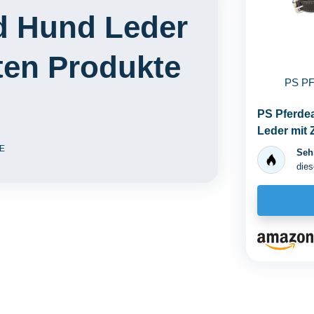
d Hund Leder
ten Produkte
PS P
PS Pferde
Leder mit 
Größe M/L.
E
Sehr
dies