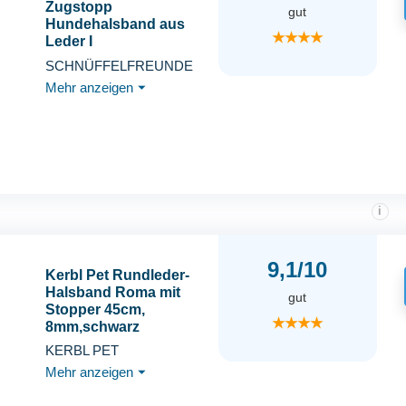
Zugstopp
gut
Hundehalsband aus
★★★★
Leder I
Erziehungshalsband I
SCHNÜFFELFREUNDE
Dressurhalsband I
Mehr anzeigen
⏷
Lederhalsband Hund (L
- bis 37cm, Schwarz)
i
9,1/10
Kerbl Pet Rundleder-
Halsband Roma mit
gut
Stopper 45cm,
★★★★
8mm,schwarz
KERBL PET
Mehr anzeigen
⏷