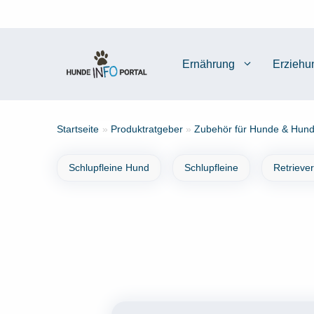
Zum
Inhalt
springen
Ernährung
Erziehu
Startseite
»
Produktratgeber
»
Zubehör für Hunde & Hund
Schlupfleine Hund
Schlupfleine
Retrieve