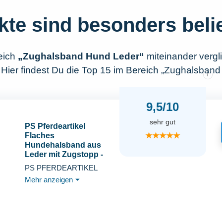
kte sind besonders beli
eich
„Zughalsband Hund Leder“
miteinander verg
 Hier findest Du die Top 15 im Bereich „Zughalsband
i
9,5/10
sehr gut
PS Pferdeartikel
★★★★★
Flaches
Hundehalsband aus
Leder mit Zugstopp -
Nappaleder gepolstert
PS PFERDEARTIKEL
Größe M/L Schwarz
Mehr anzeigen
⏷