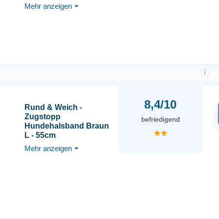
Mehr anzeigen
⏷
verchromtem Ring –
Aus robustem Fettleder
– Für kleine Hunde –
Weiches
Lederhalsband fürs
Training
i
8,4/10
Rund & Weich -
Zugstopp
befriedigend
Hundehalsband Braun
★★
L - 55cm
Lederhalsband mit
Mehr anzeigen
⏷
Zugbegrenzung und
Verstellbarer Schnalle,
Dressurhalsung,
Zugstopper, robust,
Rindsleder