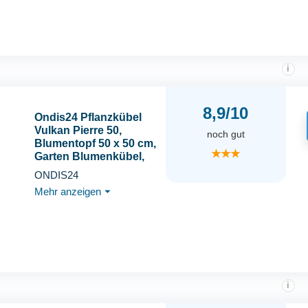
i
8,9/10
Ondis24 Pflanzkübel
Vulkan Pierre 50,
noch gut
Blumentopf 50 x 50 cm,
★★★
Garten Blumenkübel,
Schiefer Optik
ONDIS24
Pflanzkübel mit
Mehr anzeigen
⏷
Wasserspeicher,
Pflanzenkasten hoch,
Winterfest (Anthrazit)
i