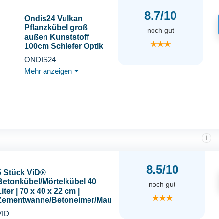
8.7/10
Ondis24 Vulkan
Pflanzkübel groß
noch gut
außen Kunststoff
★★★
100cm Schiefer Optik
Blumentopf mit
ONDIS24
Wasserspeicher
Mehr anzeigen
⏷
Winterfest anthrazit
i
8.5/10
5 Stück ViD®
Betonkübel/Mörtelkübel 40
noch gut
Liter | 70 x 40 x 22 cm |
★★★
Zementwanne/Betoneimer/Mau
rerwanne
VID