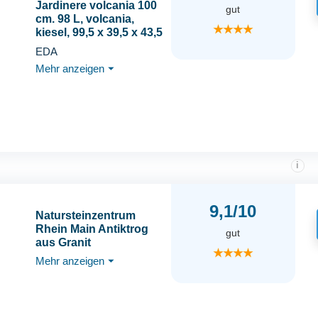
Jardinere volcania 100
gut
cm. 98 L, volcania,
★★★★
kiesel, 99,5 x 39,5 x 43,5
cm, 13731 G. GL X1
EDA
Mehr anzeigen
⏷
i
9,1/10
Natursteinzentrum
Rhein Main Antiktrog
gut
aus Granit
★★★★
Mehr anzeigen
⏷