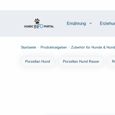
Zum
Inhalt
springen
Ernährung
Erziehu
Startseite
»
Produktratgeber
»
Zubehör für Hunde & Hund
Porzellan Hund
Porzellan Hund Rasse
R