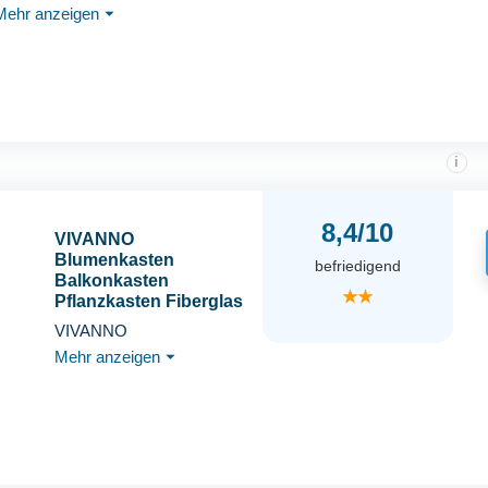
Mehr anzeigen
⏷
i
8,4/10
VIVANNO
Blumenkasten
befriedigend
Balkonkasten
★★
Pflanzkasten Fiberglas
FLOBO Beton-Optik
VIVANNO
grau - 15x100x17 cm
Mehr anzeigen
⏷