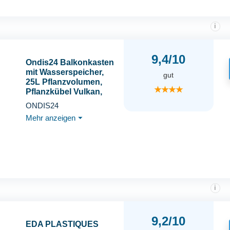
i
9,4/10
Ondis24 Balkonkasten
mit Wasserspeicher,
gut
25L Pflanzvolumen,
★★★★
Pflanzkübel Vulkan,
rechteckig,
ONDIS24
Blumentopf, Balkon
Mehr anzeigen
⏷
Terrasse (Anthrazit)
i
9,2/10
EDA PLASTIQUES