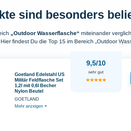
kte sind besonders beli
eich
„Outdoor Wasserflasche“
miteinander vergli
 Hier findest Du die Top 15 im Bereich „Outdoor Wass
i
9,5/10
sehr gut
Goetland Edelstahl US
★★★★★
Militär Feldflasche Set
1,2l mit 0,6l Becher
Nylon Beutel
Wasserflasche
GOETLAND
Kochtopf
Mehr anzeigen
⏷
Campingbecher