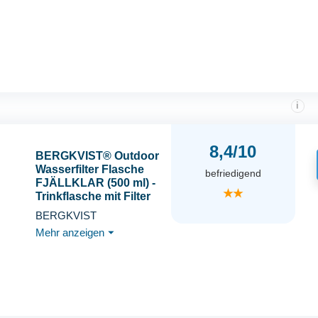
Auslaufsicher -
Federleicht - BPA-frei -
Outdoor - Grün - 1L
i
8,4/10
BERGKVIST® Outdoor
Wasserfilter Flasche
befriedigend
FJÄLLKLAR (500 ml) -
★★
Trinkflasche mit Filter
von AHLSTROM® für
BERGKVIST
sauberes Trinkwasser
Mehr anzeigen
⏷
beim Campen,
Wandern & Survival-
Abenteuer - Schwarz