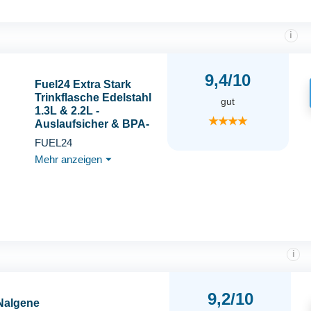
i
9,4/10
Fuel24 Extra Stark
Trinkflasche Edelstahl
gut
1.3L & 2.2L -
★★★★
Auslaufsicher & BPA-
Frei Wasserflasche -
FUEL24
Robuste Metall
Mehr anzeigen
⏷
Trinkflasche Für
Fitnessstudio, Sport
Wasserkrug Für
Erwachsene
i
9,2/10
Nalgene