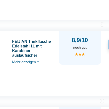
i
8,9/10
FEIJIAN Trinkflasche
Edelstahl 1L mit
noch gut
Karabiner -
★★★
auslaufsicher
Thermosflasche für
Mehr anzeigen
⏷
Kohlensäure Kaffee
Tee, BPA-Frei Sport
Outdoor Wasserflasche
für Sprudel Uni, Schule,
Camping, Fahhrad
i