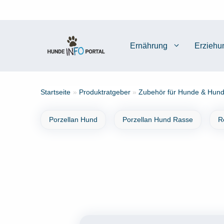
Zum
Inhalt
springen
Ernährung
Erziehu
Startseite
»
Produktratgeber
»
Zubehör für Hunde & Hund
Porzellan Hund
Porzellan Hund Rasse
R