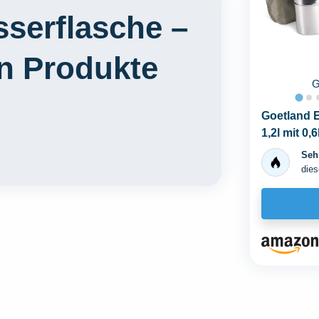
serflasche –
en Produkte
Goetland E
1,2l mit 0
Wasserflas
Sehr
dies