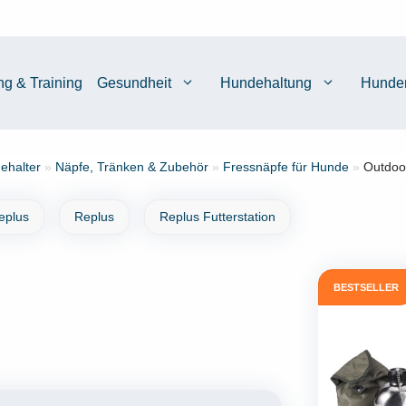
ng & Training
Gesundheit
Hundehaltung
Hunde
ehalter
»
Näpfe, Tränken & Zubehör
»
Fressnäpfe für Hunde
»
Outdoor
eplus
Replus
Replus Futterstation
BESTSELLER