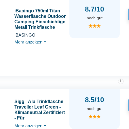
8.7/10
iBasingo 750ml Titan
Wasserflasche Outdoor
noch gut
Camping Einschichtige
★★★
Metall Trinkflasche
Breites Maul
IBASINGO
Auslaufsicher Sport
Mehr anzeigen
⏷
Radfahren Wandern
Picknick Klettern
Laufen Tee Kaffee
Getränkeflasche
Ti3253D
i
8.5/10
Sigg - Alu Trinkflasche -
Traveller Leaf Green -
noch gut
Klimaneutral Zertifiziert
★★★
- Für
Kohlensäurehaltige
Mehr anzeigen
⏷
Getränke Geeignet -