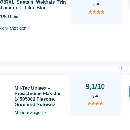
078701_Sustain_Weithals_Trin
gut
kflasche_1_Liter, Blau
★★★★
3 % Rabatt
Mehr anzeigen
⏷
i
9,1/10
Mil-Tec Unisex –
Erwachsene Flasche-
gut
14505002 Flasche,
★★★★
Grün und Schwarz,
Einheitsgröße
Mehr anzeigen
⏷