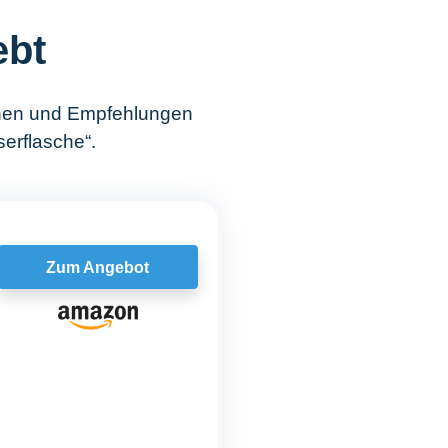
ebt
chen und Empfehlungen
erflasche“.
Zum Angebot