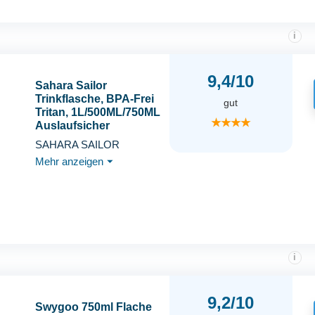
(Blau)
i
9,4/10
Sahara Sailor
Trinkflasche, BPA-Frei
gut
Tritan, 1L/500ML/750ML
★★★★
Auslaufsicher
Trinkflasche mit
SAHARA SAILOR
Zeitmarkierung für
Mehr anzeigen
⏷
Gym, Sport, Outdoor,
Schule, Job
i
9,2/10
Swygoo 750ml Flache