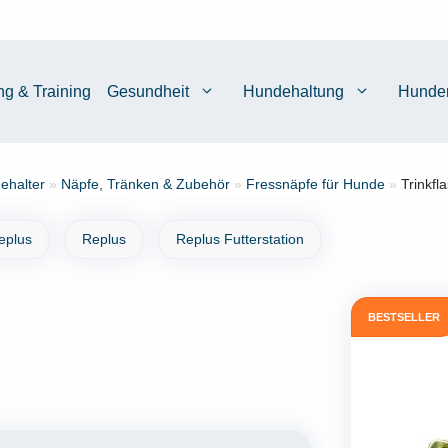
ng & Training
Gesundheit
Hundehaltung
Hunde
ehalter
»
Näpfe, Tränken & Zubehör
»
Fressnäpfe für Hunde
»
Trinkfl
eplus
Replus
Replus Futterstation
BESTSELLER