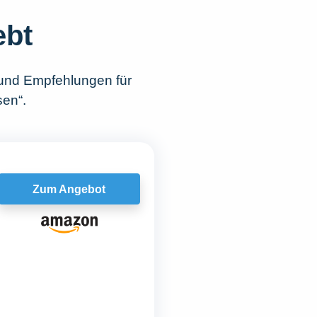
ebt
 und Empfehlungen für
sen“.
Zum Angebot