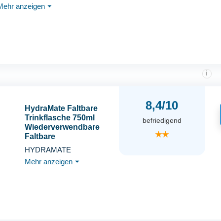
Mehr anzeigen
⏷
Auslaufsicher,Langlebig,Gesch
macksneutral zum
Wandern,Joggen,Camping
i
8,4/10
HydraMate Faltbare
Trinkflasche 750ml
befriedigend
Wiederverwendbare
★★
Faltbare
Wasserflasche.
HYDRAMATE
Zusammenklappbare,
Mehr anzeigen
⏷
Leichte, Flexible,
Rollbare, BPA FREIE.
Wasserbeutel
nachfüllbar mit
Karabinerhaken. Blau