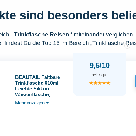
kte sind besonders beli
eich
„Trinkflasche Reisen“
miteinander verglichen
 findest Du die Top 15 im Bereich „Trinkflasche Rei
i
9,5/10
sehr gut
BEAUTAIL Faltbare
★★★★★
Trinkflasche 610ml,
Leichte Silikon
Wasserflasche,
Zusammenklappbar,
Mehr anzeigen
⏷
Auslaufsicher, Für
Fitness, Radfahren,
Outdoor, Camping,
Wandern, BPA-frei,
Tragbar,
Wiederverwendbar