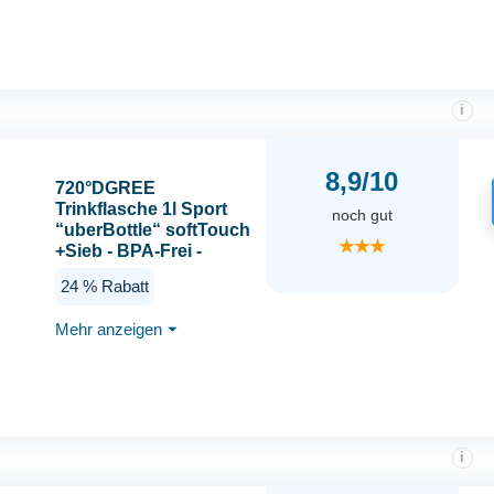
i
8,9/10
720°DGREE
Trinkflasche 1l Sport
noch gut
“uberBottle“ softTouch
★★★
+Sieb - BPA-Frei -
Wasserflasche für Uni,
24 % Rabatt
Arbeit, Fitness,
Fahrrad, Outdoor, Job -
Mehr anzeigen
⏷
Sportflasche aus Tritan
- Leicht, Stoßfest,
Wiederverwendbar
i