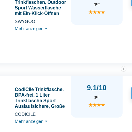
Trinkflaschen, Outdoor
gut
Sport Wasserflasche
★★★★
mit Ein-Klick-Öffnen
Auslaufsicherer Kappe,
SWYGOO
Reiseflasche mit
Mehr anzeigen
⏷
Zeitmarkierung und
Trageriemen für Sport,
Reisen und Fitness
(Grün)
i
9,1/10
CodiCile Trinkflasche,
BPA-frei, 1 Liter
gut
Trinkflasche Sport
★★★★
Auslaufsichere, Große
Wasserflasche 1L Ideal
CODICILE
für Fitnessstudio,
Mehr anzeigen
⏷
Schule, Büro und
Reisen (Dunkelgrün)