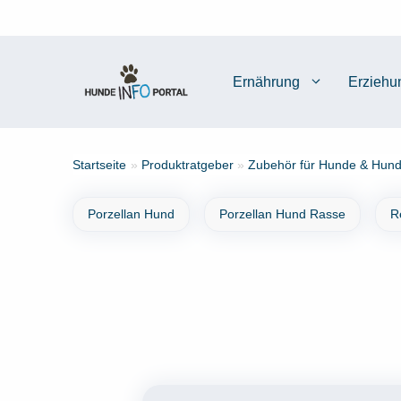
Zum
Inhalt
springen
Ernährung
Erziehu
Startseite
»
Produktratgeber
»
Zubehör für Hunde & Hund
Porzellan Hund
Porzellan Hund Rasse
R