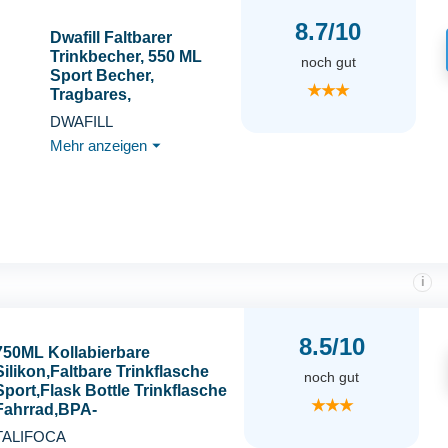
8.7/10
Dwafill Faltbarer
Trinkbecher, 550 ML
noch gut
Sport Becher,
★★★
Tragbares,
Undurchlässig und
DWAFILL
Spill-Free, Ideal für
Mehr anzeigen
⏷
Reisen, Sport und
Outdoor-Aktivitäten
(Grau)
i
8.5/10
750ML Kollabierbare
Silikon,Faltbare Trinkflasche
noch gut
Sport,Flask Bottle Trinkflasche
★★★
Fahrrad,BPA-
Frei,Sport&Outdoor
TALIFOCA
Wasserbehälter