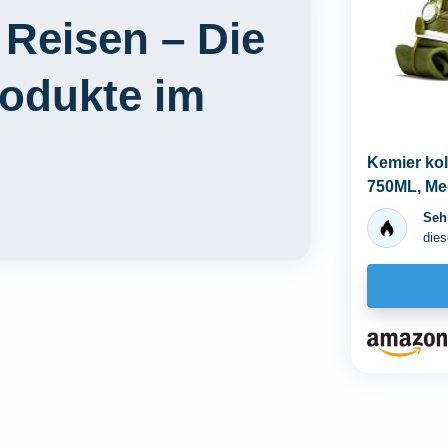
 Reisen – Die
rodukte im
Kemier kol
750ML, Med
Zugelassen
Sehr
dies