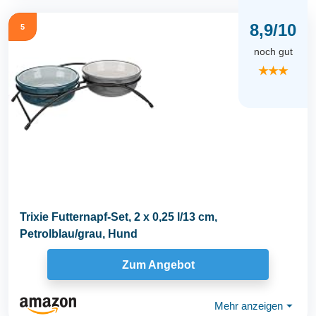
8,9/10
5
noch gut
★★★
Trixie Futternapf-Set, 2 x 0,25 l/13 cm,
Petrolblau/grau, Hund
Zum Angebot
Mehr anzeigen
⏷