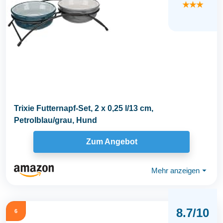
★★★
Trixie Futternapf-Set, 2 x 0,25 l/13 cm,
Petrolblau/grau, Hund
Zum Angebot
Mehr anzeigen
⏷
8.7/10
6