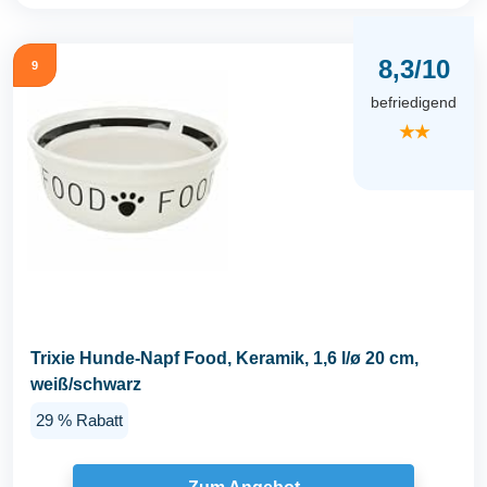
8,3/10
9
befriedigend
★★
Trixie Hunde-Napf Food, Keramik, 1,6 l/ø 20 cm,
weiß/schwarz
29 % Rabatt