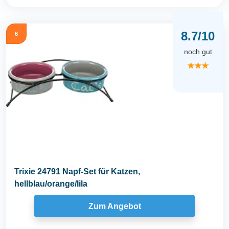
8.7/10
6
noch gut
★★★
Trixie 24791 Napf-Set für Katzen,
hellblau/orange/lila
Zum Angebot