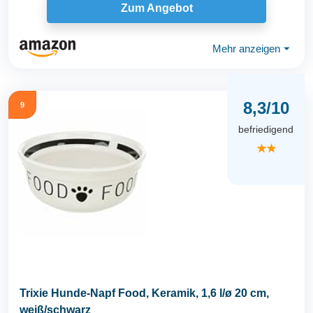
Zum Angebot
Mehr anzeigen
⏷
8,3/10
9
befriedigend
★★
Trixie Hunde-Napf Food, Keramik, 1,6 l/ø 20 cm,
weiß/schwarz