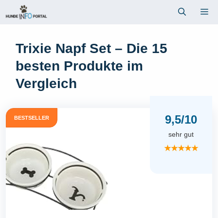
Zum
Me
Inhalt
springen
Trixie Napf Set – Die 15
besten Produkte im
Vergleich
9,5/10
BESTSELLER
sehr gut
★★★★★