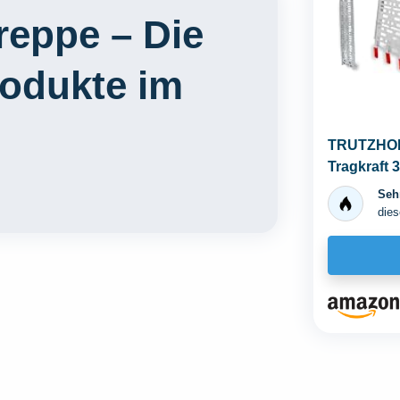
reppe – Die
rodukte im
TRUTZHOLM
Tragkraft 
Alu Verlad
Sehr
dies