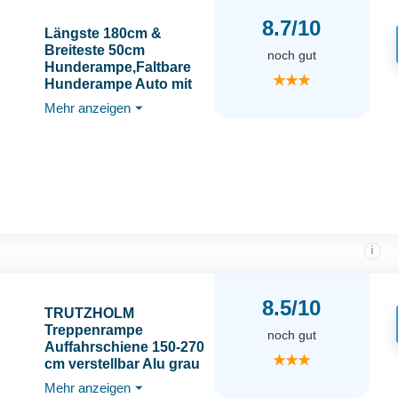
8.7/10
Längste 180cm &
Breiteste 50cm
noch gut
Hunderampe,Faltbare
★★★
Hunderampe Auto mit
Rutschfester Teppich,
Mehr anzeigen
⏷
Klappbar für Outdoor
Stufen,Hundetreppe
Auto für Mittlere &
Große Hunde in EIN
SUV & LKW
i
8.5/10
TRUTZHOLM
Treppenrampe
noch gut
Auffahrschiene 150-270
★★★
cm verstellbar Alu grau
Rampe für E-Bike
Mehr anzeigen
⏷
Fahrrad