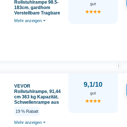
Rollstuhlrampe 98.5-
gut
183cm, gardhom
★★★★
Verstellbare Tragbare
Aluminium rutschfeste
Mehr anzeigen
⏷
Teleskoprampe mit
272KG Ladenkapazität
für Treppe
Hindernissen Haus
Schritte in der
Textiltasche
i
9,1/10
VEVOR
Rollstuhlrampe, 91,44
gut
cm 363 kg Kapazität,
★★★★
Schwellenrampe aus
Aluminium, Faltbare
19 % Rabatt
Rampe für
Mobilitätsroller,
Mehr anzeigen
⏷
Rollstuhlrampe,