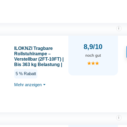
Behindertenrampe für
Heimstufen, Treppen,
Türen, Bordsteine
i
8,9/10
ILOKNZI Tragbare
Rollstuhlrampe –
noch gut
Verstellbar (2FT-10FT) |
★★★
Bis 363 kg Belastung |
rutschfest & Stabil (2FT
5 % Rabatt
(0,6m))
Mehr anzeigen
⏷
i