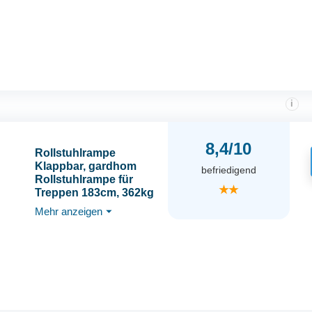
i
8,4/10
Rollstuhlrampe
Klappbar, gardhom
befriedigend
Rollstuhlrampe für
★★
Treppen 183cm, 362kg
LadekapazitäT Anti-
Mehr anzeigen
⏷
Rutsch, Extrabreit
72cm Schwellenrampe
füR Heimtreppen
Treppen TüRen