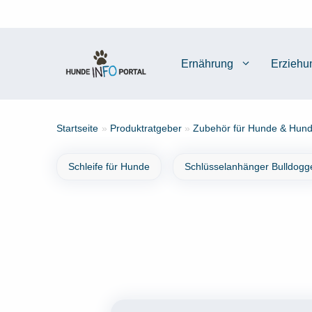
Zum
Inhalt
springen
Ernährung
Erziehu
Startseite
»
Produktratgeber
»
Zubehör für Hunde & Hund
Schleife für Hunde
Schlüsselanhänger Bulldogg