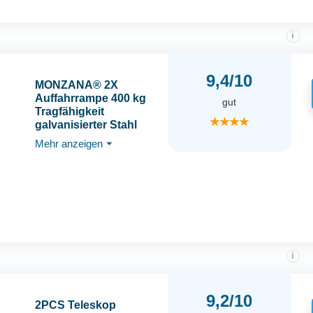
i
9,4/10
MONZANA® 2X
Auffahrrampe 400 kg
gut
Tragfähigkeit
★★★★
galvanisierter Stahl
160x22,5x4,5cm
Mehr anzeigen
⏷
rutschfeste perforierte
Oberfläche PKW
Transport Laderampe
Rampe
i
9,2/10
2PCS Teleskop