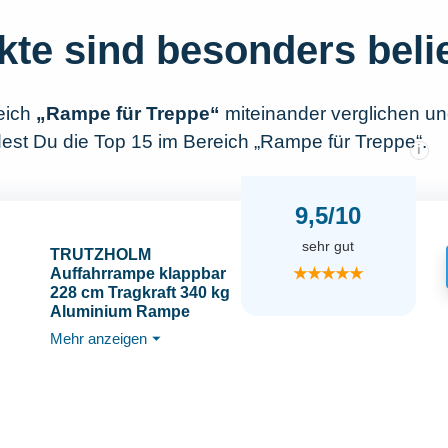
kte sind besonders beli
eich
„Rampe für Treppe“
miteinander verglichen u
dest Du die Top 15 im Bereich „Rampe für Treppe“.
i
9,5/10
sehr gut
TRUTZHOLM
★★★★★
Auffahrrampe klappbar
228 cm Tragkraft 340 kg
Aluminium Rampe
Faltbare Alu
Mehr anzeigen
⏷
Verladerampen ATV
Quad (1 x Rampe grau)