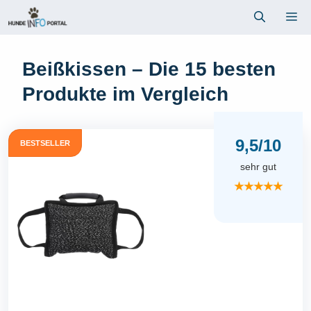
Zum
Me
Inhalt
springen
Beißkissen – Die 15 besten
Produkte im Vergleich
9,5/10
BESTSELLER
sehr gut
★★★★★