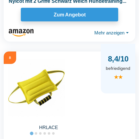
Nylcot mit 2 Griffe Schwarz Weich Hundetraining...
Zum Angebot
Mehr anzeigen
⏷
8,4/10
8
befriedigend
★★
HRLACE