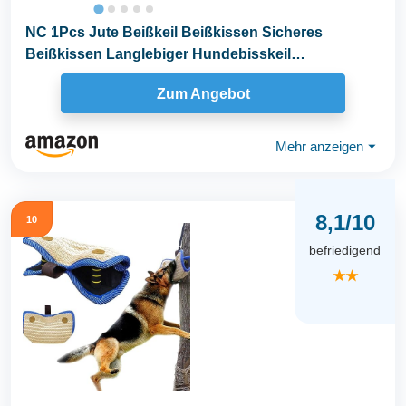
NC 1Pcs Jute Beißkeil Beißkissen Sicheres
Beißkissen Langlebiger Hundebisskeil
Hundebisshülse...
Zum Angebot
Mehr anzeigen
⏷
8,1/10
10
befriedigend
★★