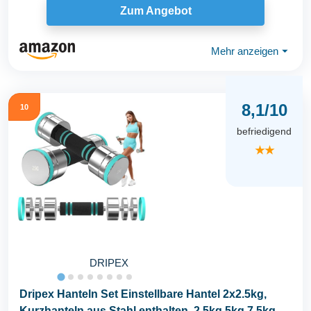
Zum Angebot
Mehr anzeigen
⏷
8,1/10
10
befriedigend
★★
DRIPEX
Dripex Hanteln Set Einstellbare Hantel 2x2.5kg,
Kurzhanteln aus Stahl enthalten. 2,5kg 5kg 7,5kg...