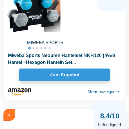
MIWEBA SPORTS
Miweba Sports Neopren Hantelset NKH120 | 𝐏𝐫𝐨𝐟𝐢
Hantel - Hexagon Hanteln Set...
Zum Angebot
Mehr anzeigen
⏷
8,4/10
8
befriedigend