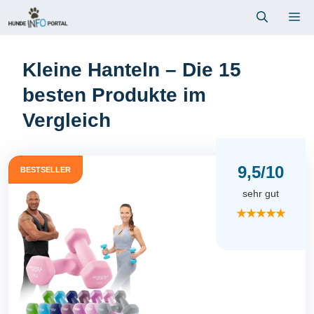
Zum
Me
Inhalt
springen
Kleine Hanteln – Die 15
besten Produkte im
Vergleich
9,5/10
BESTSELLER
sehr gut
★★★★★