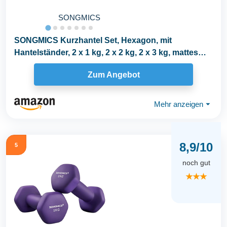
SONGMICS
SONGMICS Kurzhantel Set, Hexagon, mit
Hantelständer, 2 x 1 kg, 2 x 2 kg, 2 x 3 kg, mattes
Finish...
Zum Angebot
Mehr anzeigen
⏷
8,9/10
5
noch gut
★★★