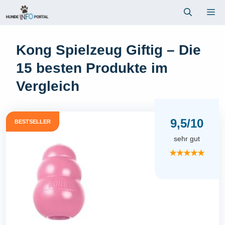
Zum
Me
Inhalt
springen
Kong Spielzeug Giftig – Die
15 besten Produkte im
Vergleich
9,5/10
BESTSELLER
sehr gut
★★★★★