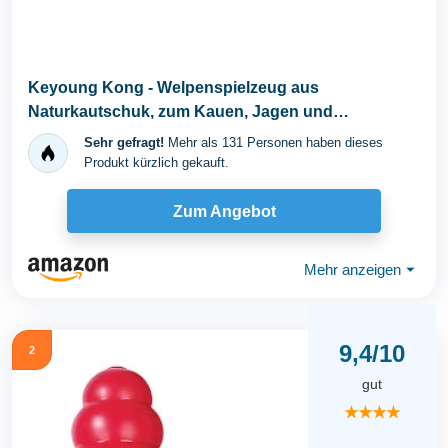
Keyoung Kong - Welpenspielzeug aus
Naturkautschuk, zum Kauen, Jagen und
Apportieren - für kleine...
Sehr gefragt!
Mehr als 131 Personen haben dieses
Produkt kürzlich gekauft.
Zum Angebot
Mehr anzeigen
⏷
9,4/10
2
gut
★★★★