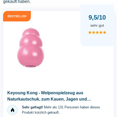
gekauft haben.
9,5/10
BESTSELLER
sehr gut
★★★★★
Keyoung Kong - Welpenspielzeug aus
Naturkautschuk, zum Kauen, Jagen und
Apportieren - für kleine...
Sehr gefragt!
Mehr als 131 Personen haben dieses
Produkt kürzlich gekauft.