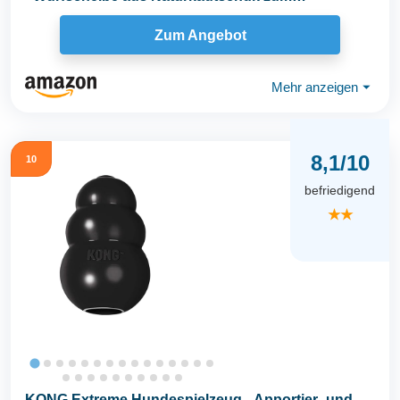
Apportieren...
Zum Angebot
Mehr anzeigen
⏷
8,1/10
10
befriedigend
★★
KONG Extreme Hundespielzeug - Apportier- und