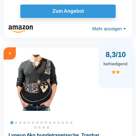
Zum Angebot
Mehr anzeigen
⏷
8,3/10
9
befriedigend
★★
Lyneun 6kg hundetragetasche, Tragbar