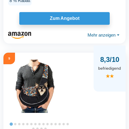
8 % Rabatt
Zum Angebot
Mehr anzeigen
⏷
8,3/10
9
befriedigend
★★