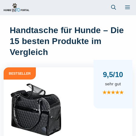
Zum
Me
Inhalt
springen
Handtasche für Hunde – Die
15 besten Produkte im
Vergleich
9,5/10
BESTSELLER
sehr gut
★★★★★