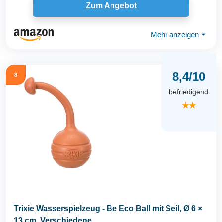
Zum Angebot
Mehr anzeigen
⏷
8,4/10
8
befriedigend
★★
Trixie Wasserspielzeug - Be Eco Ball mit Seil, Ø 6 ×
13 cm, Verschiedene