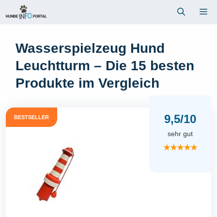
Zum
Me
Inhalt
springen
Wasserspielzeug Hund
Leuchtturm – Die 15 besten
Produkte im Vergleich
9,5/10
BESTSELLER
sehr gut
★★★★★