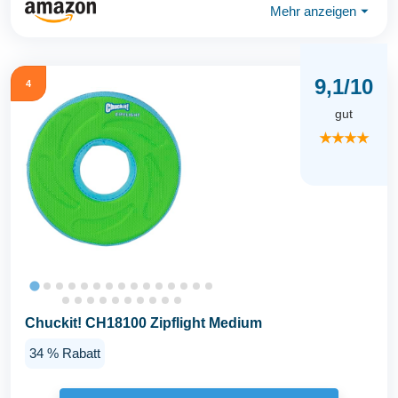
Mehr anzeigen
⏷
9,1/10
4
gut
★★★★
Chuckit! CH18100 Zipflight Medium
34 % Rabatt