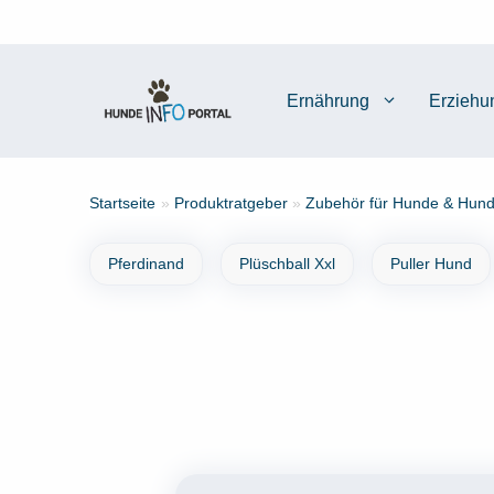
Zum
Inhalt
springen
Ernährung
Erziehu
Startseite
»
Produktratgeber
»
Zubehör für Hunde & Hund
Pferdinand
Plüschball Xxl
Puller Hund