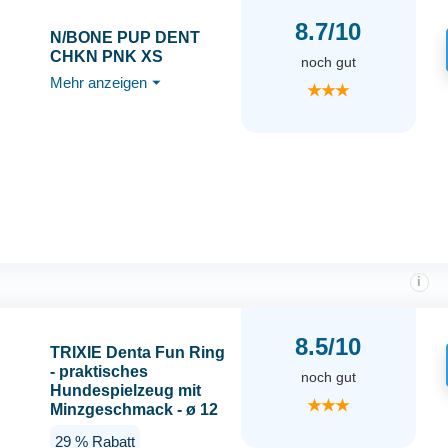
8.7/10
N/BONE PUP DENT
CHKN PNK XS
noch gut
Mehr anzeigen
⏷
★★★
i
8.5/10
TRIXIE Denta Fun Ring
- praktisches
noch gut
Hundespielzeug mit
★★★
Minzgeschmack - ø 12
cm, Zahnpflege-
29 % Rabatt
Zubehör für Hunde -