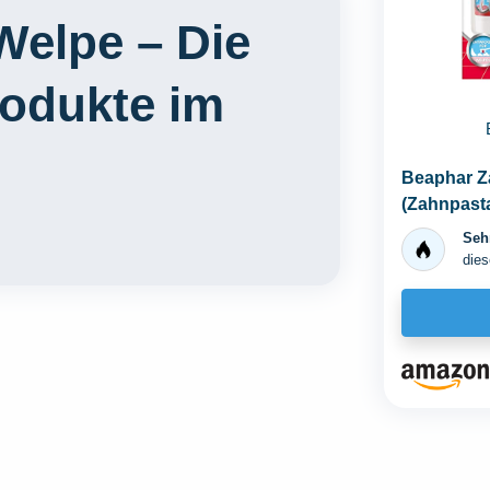
Welpe – Die
rodukte im
Beaphar Z
(Zahnpasta
Sehr
dies