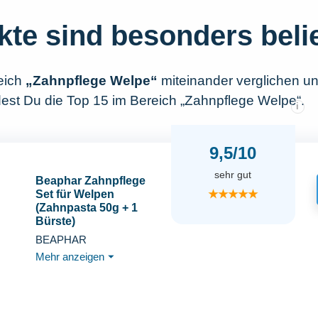
kte sind besonders beli
eich
„Zahnpflege Welpe“
miteinander verglichen u
dest Du die Top 15 im Bereich „Zahnpflege Welpe“.
i
9,5/10
sehr gut
Beaphar Zahnpflege
★★★★★
Set für Welpen
(Zahnpasta 50g + 1
Bürste)
BEAPHAR
Mehr anzeigen
⏷