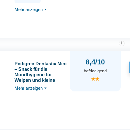
33181
Mehr anzeigen
⏷
i
8,4/10
Pedigree Dentastix Mini
– Snack für die
befriedigend
Mundhygiene für
★★
Welpen und kleine
Hunde
Mehr anzeigen
⏷