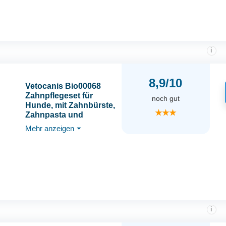
i
8,9/10
Vetocanis Bio00068
Zahnpflegeset für
noch gut
Hunde, mit Zahnbürste,
★★★
Zahnpasta und
Massagebürste,
Mehr anzeigen
⏷
Geschmack Biscuit, 1
stück (1er Pack)
i