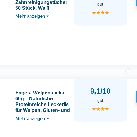
Zahnreinigungstücher
gut
50 Stück, Weiß
★★★★
Mehr anzeigen
⏷
i
9,1/10
Frigera Welpensticks
60g – Natürliche,
gut
Proteinreiche Leckerlis
★★★★
für Welpen, Gluten- und
Getreidefrei,
Mehr anzeigen
⏷
Hochwertige
Hundesnacks ohne
Zusatzstoffe