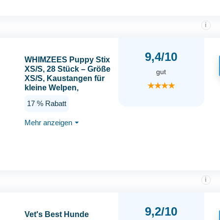
i
9,4/10
WHIMZEES Puppy Stix
XS/S, 28 Stück – Größe
gut
XS/S, Kaustangen für
★★★★
kleine Welpen,
Getreidefrei, Natürlich,
17 % Rabatt
ohne Zuckerzusatz
Mehr anzeigen
⏷
i
9,2/10
Vet's Best Hunde