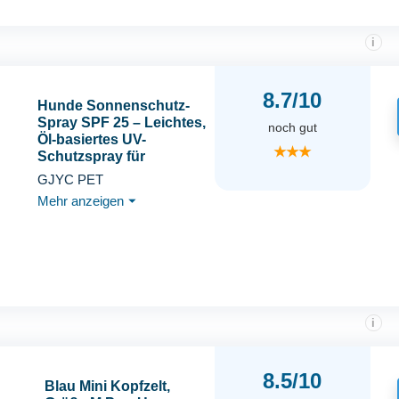
i
8.7/10
Hunde Sonnenschutz-
Spray SPF 25 – Leichtes,
noch gut
Öl-basiertes UV-
★★★
Schutzspray für
empfindliche Haut |
GJYC PET
Beruhigende &
Mehr anzeigen
⏷
Feuchtigkeitsspendende
Formel mit Aloe,
Ringelblume und Hafer |
80 ml​
i
8.5/10
Blau Mini Kopfzelt,