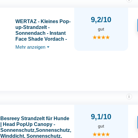
9,2/10
WERTAZ - Kleines Pop-
up-Strandzelt -
gut
Sonnendach - Instant
★★★★
Face Shade Vordach -
Anti-UV - für Outdoor
Mehr anzeigen
⏷
Strand Camping
Angeln Wandern
i
9,1/10
Besreey Strandzelt für Hunde
| Head PopUp Canopy -
gut
Sonnenschutz,Sonnenschutz,
★★★★
Winddicht, Sonnenschutz,