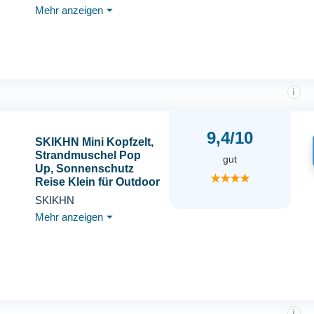
Packmaß Blau
Mehr anzeigen
⏷
Strandzelt
i
9,4/10
SKIKHN Mini Kopfzelt,
Strandmuschel Pop
gut
Up, Sonnenschutz
★★★★
Reise Klein für Outdoor
Strand,
SKIKHN
Hundestrandzelt
Mehr anzeigen
⏷
Sonnenschutz,
Sonnen-Schutz Reise
Klein für Outdoor
Strand Sonnenbaden
Picknick,
Wassermelone
i