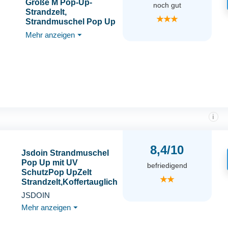
Größe M Pop-Up-
noch gut
Strandzelt,
★★★
Strandmuschel Pop Up
Mini, Tragbare
Mehr anzeigen
⏷
Kopfstütze Zelt,
Sonnenzelt Strand UV-
Schutz, Sonnenschutz,
Winddicht, Schattenzelt
für Picknick Strand
Camping
i
8,4/10
Jsdoin Strandmuschel
Pop Up mit UV
befriedigend
SchutzPop UpZelt
★★
Strandzelt,Koffertauglich
Zelt für L (2-3)
JSDOIN
Personen/XL (3-4)
Mehr anzeigen
⏷
Personen inkd. Wurfzelt
Beach Tent für Camping