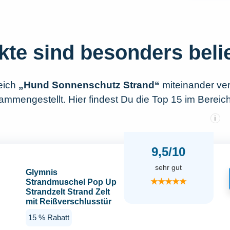
kte sind besonders beli
eich
„Hund Sonnenschutz Strand“
miteinander ve
ammengestellt. Hier findest Du die Top 15 im Berei
i
9,5/10
sehr gut
Glymnis
★★★★★
Strandmuschel Pop Up
Strandzelt Strand Zelt
mit Reißverschlusstür
UV-Schutz 50+
15 % Rabatt
Windschutz kleines