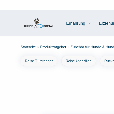
Zum
Inhalt
springen
Ernährung
Erziehu
Startseite
»
Produktratgeber
»
Zubehör für Hunde & Hund
Reise Türstopper
Reise Utensilien
Rucks