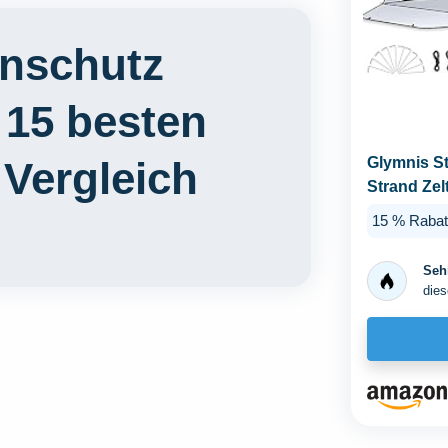
nschutz
 15 besten
 Vergleich
Glymnis S
Strand Zel
50+ Windsc
15 % Rabat
Sehr
dies