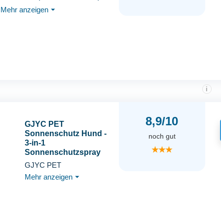
sofortiger Sonnenschutz für
Mehr anzeigen
⏷
kleine Haustiere
i
8,9/10
GJYC PET
Sonnenschutz Hund -
noch gut
3-in-1
★★★
Sonnenschutzspray
SPF 25│ Schützt,
GJYC PET
Beruhigt & Pflegt │
Mehr anzeigen
⏷
Schnelltrocknend,
Wasserfest &
Transparent │ Outdoor-
Essential für Hunde